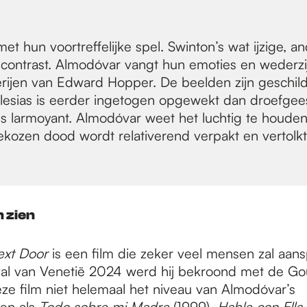
et hun voortreffelijke spel. Swinton’s wat ijzige,
g contrast. Almodóvar vangt hun emoties en wederz
rijen van Edward Hopper. De beelden zijn geschilde
esias is eerder ingetogen opgewekt dan droefgeest
 larmoyant. Almodóvar weet het luchtig te houden
ekozen dood wordt relativerend verpakt en vertolkt
n zien
xt Door
is een film die zeker veel mensen zal aan
ival van Venetië 2024 werd hij bekroond met de G
eze film niet helemaal het niveau van Almodóvar’s
en als
Todo sobre mi Madre
(1999),
Hable con Ella