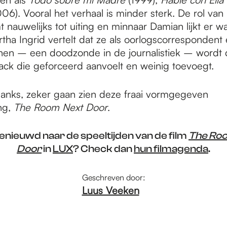
06). Vooral het verhaal is minder sterk. De rol van 
t nauwelijks tot uiting en minnaar Damian lijkt er wa
ha Ingrid vertelt dat ze als oorlogscorrespondent 
nen – een doodzonde in de journalistiek – wordt 
back die geforceerd aanvoelt en weinig toevoegt.
nks, zeker gaan zien deze fraai vormgegeven
ng,
The Room Next Door
.
 benieuwd naar de speeltijden van de film
The Ro
Door
in
LUX
? Check dan
hun filmagenda
.
Geschreven door:
Luus Veeken