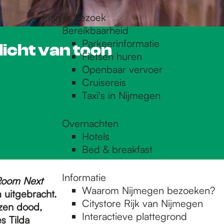
Plan je bezoek
Bereikbaarheid
Parkeerinformatie
icht van toon
Fietsen huren
Openbaar vervoer
Cruisereis
Taxi's in Nijmegen
Overnachten
Hotels
Bed & breakfast
Informatie
Room Next
Waarom Nijmegen bezoeken?
m uitgebracht.
Citystore Rijk van Nijmegen
zen dood,
Interactieve plattegrond
s Tilda