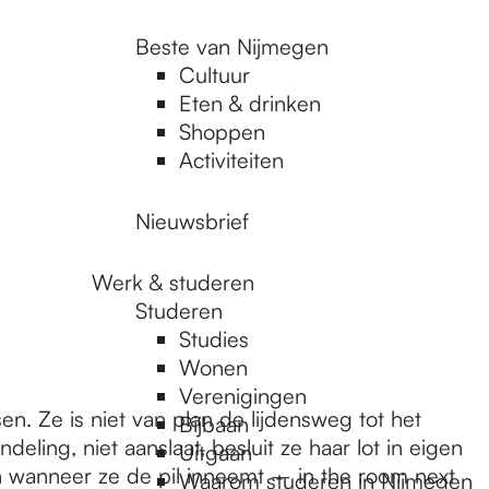
Beste van Nijmegen
Cultuur
Eten & drinken
Shoppen
Activiteiten
Nieuwsbrief
Werk & studeren
Studeren
Studies
Wonen
Verenigingen
en. Ze is niet van plan de lijdensweg tot het
Bijbaan
eling, niet aanslaat, besluit ze haar lot in eigen
Uitgaan
en wanneer ze de pil inneemt – in the room next
Waarom studeren in Nijmegen