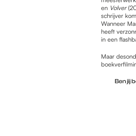
en
Volver
(20
schrijver kom
Wanneer Mart
heeft verzon
in een flash
Maar desonda
boekverfilmi
Ben jij