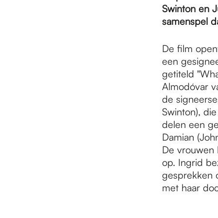
e
Swinton en Ju
samenspel da
p
De film open
een gesignee
a
getiteld "Wh
Almodóvar va
de signeerses
g
Swinton), die
delen een ge
e
Damian (John 
De vrouwen h
op. Ingrid b
gesprekken o
met haar doc