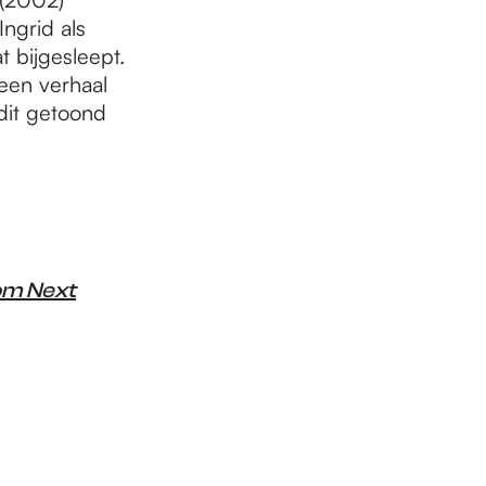
Ingrid als
t bijgesleept.
een verhaal
dit getoond
om Next