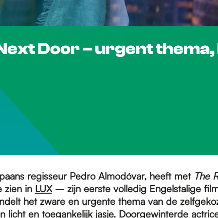
ext Door – urgent thema, l
paans regisseur Pedro Almodóvar, heeft met
The 
 zien in
LUX
– zijn eerste volledig Engelstalige fil
ndelt het zware en urgente thema van de zelfgeko
n licht en toegankelijk jasje. Doorgewinterde actrice