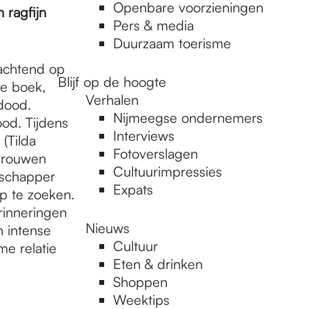
Openbare voorzieningen
 ragfijn
Pers & media
Duurzaam toerisme
wachtend op
Blijf op de hoogte
te boek,
Verhalen
dood.
Nijmeegse ondernemers
ood. Tijdens
Interviews
(Tilda
Fotoverslagen
 vrouwen
Cultuurimpressies
nschapper
Expats
op te zoeken.
rinneringen
Nieuws
n intense
Cultuur
e relatie
Eten & drinken
Shoppen
Weektips