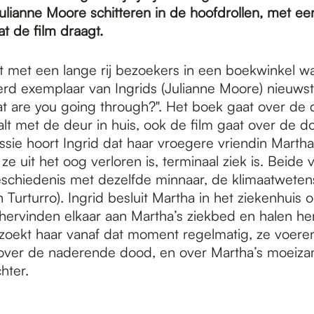
lianne Moore schitteren in de hoofdrollen, met een
t de film draagt.
t met een lange rij bezoekers in een boekwinkel 
rd exemplaar van Ingrids (Julianne Moore) nieuws
at are you going through?". Het boek gaat over de 
lt met de deur in huis, ook de film gaat over de d
sie hoort Ingrid dat haar vroegere vriendin Martha 
 ze uit het oog verloren is, terminaal ziek is. Beide
schiedenis met dezelfde minnaar, de klimaatwete
Turturro). Ingrid besluit Martha in het ziekenhuis 
ervinden elkaar aan Martha’s ziekbed en halen he
ezoekt haar vanaf dat moment regelmatig, ze voere
ver de naderende dood, en over Martha’s moeizam
hter.