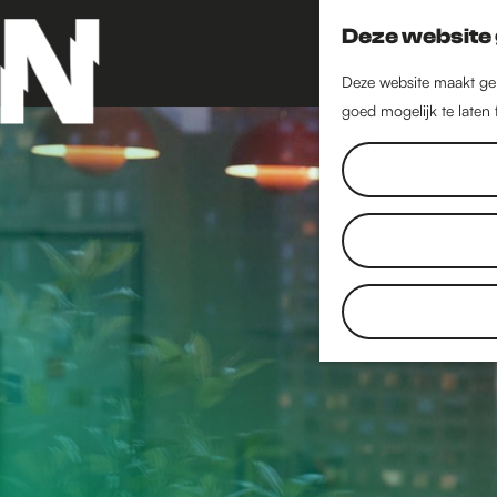
Deze website 
Deze website maakt geb
goed mogelijk te laten
G
a
n
a
a