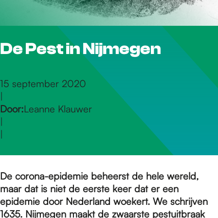
r
De Pest in Nijmegen
d
e
15 september 2020
|
Door:
Leanne Klauwer
h
|
|
o
De corona-epidemie beheerst de hele wereld,
m
maar dat is niet de eerste keer dat er een
epidemie door Nederland woekert. We schrijven
1635. Nijmegen maakt de zwaarste pestuitbraak