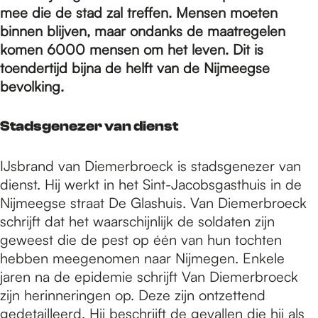
e
mee die de stad zal treffen. Mensen moeten
binnen blijven, maar ondanks de maatregelen
p
komen 6000 mensen om het leven. Dit is
toendertijd bijna de helft van de Nijmeegse
bevolking.
a
Stadsgenezer van dienst
g
IJsbrand van Diemerbroeck is stadsgenezer van
dienst. Hij werkt in het Sint-Jacobsgasthuis in de
e
Nijmeegse straat De Glashuis. Van Diemerbroeck
schrijft dat het waarschijnlijk de soldaten zijn
geweest die de pest op één van hun tochten
hebben meegenomen naar Nijmegen. Enkele
jaren na de epidemie schrijft Van Diemerbroeck
zijn herinneringen op. Deze zijn ontzettend
gedetailleerd. Hij beschrijft de gevallen die hij als