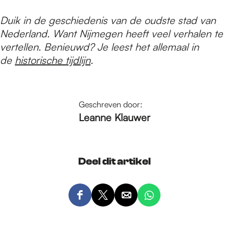
Duik in de geschiedenis van de oudste stad van
Nederland. Want Nijmegen heeft veel verhalen te
vertellen. Benieuwd? Je leest het allemaal in
de
historische tijdlijn
.
Geschreven door:
Leanne Klauwer
Deel dit artikel
D
D
D
D
e
e
e
e
e
e
e
e