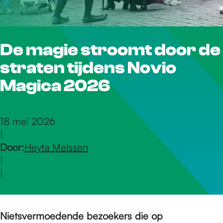
r
De magie stroomt door de
d
straten tijdens Novio
e
Magica 2026
h
18 mei 2026
|
Door:
Heyta Melssen
o
|
|
m
Nietsvermoedende bezoekers die op