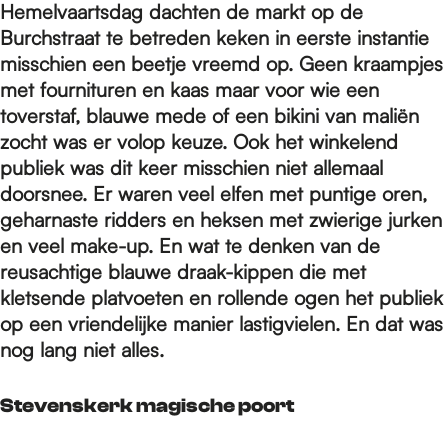
e
Hemelvaartsdag dachten de markt op de
Burchstraat te betreden keken in eerste instantie
misschien een beetje vreemd op. Geen kraampjes
p
met fournituren en kaas maar voor wie een
toverstaf, blauwe mede of een bikini van maliën
a
zocht was er volop keuze. Ook het winkelend
publiek was dit keer misschien niet allemaal
doorsnee. Er waren veel elfen met puntige oren,
g
geharnaste ridders en heksen met zwierige jurken
en veel make-up. En wat te denken van de
reusachtige blauwe draak-kippen die met
e
kletsende platvoeten en rollende ogen het publiek
op een vriendelijke manier lastigvielen. En dat was
nog lang niet alles.
Stevenskerk magische poort