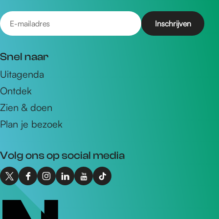
E
-
m
Snel naar
a
Uitagenda
i
Ontdek
l
a
Zien & doen
d
Plan je bezoek
r
e
Volg ons op social media
s
X
F
I
L
Y
T
I
a
n
i
o
i
n
c
s
n
u
k