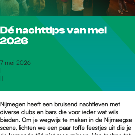
r
Dé nachttips van mei
d
2026
e
7 mei 2026
|
h
|
|
o
Nijmegen heeft een bruisend nachtleven met
diverse clubs en bars die voor ieder wat wils
m
bieden. Om je wegwijs te maken in de Nijmeegse
scene, lichten we een paar toffe feestjes uit die je