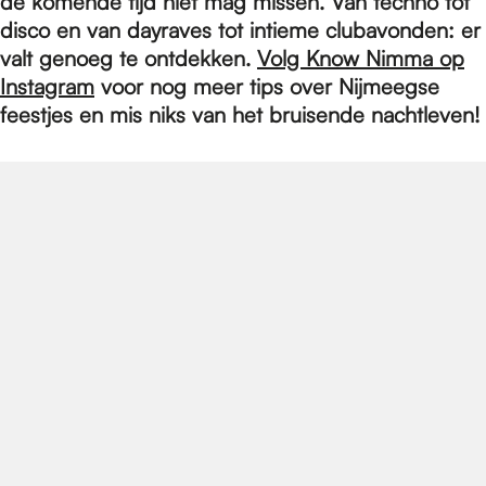
e
de komende tijd niet mag missen. Van techno tot
disco en van dayraves tot intieme clubavonden: er
valt genoeg te ontdekken.
Volg Know Nimma op
p
Instagram
voor nog meer tips over Nijmeegse
feestjes en mis niks van het bruisende nachtleven!
a
g
e