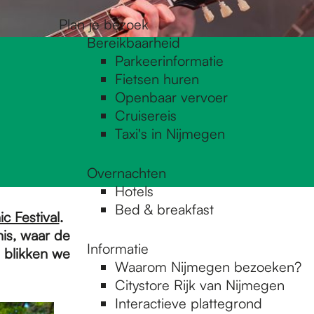
Plan je bezoek
Bereikbaarheid
Parkeerinformatie
Fietsen huren
Openbaar vervoer
Cruisereis
Taxi's in Nijmegen
Overnachten
Hotels
Bed & breakfast
ic Festival
.
is, waar de
Informatie
g blikken we
Waarom Nijmegen bezoeken?
Citystore Rijk van Nijmegen
Interactieve plattegrond