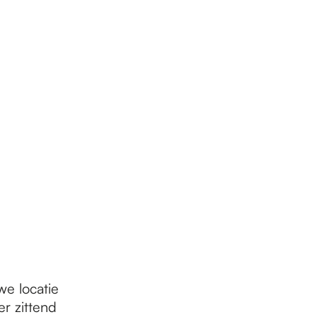
we locatie
r zittend