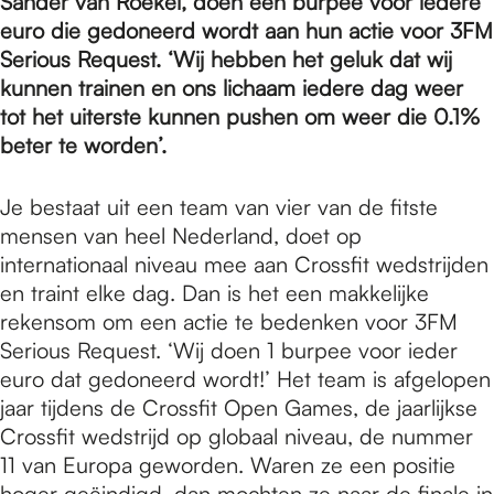
e
Sander van Roekel, doen één burpee voor iedere
euro die gedoneerd wordt aan hun actie voor 3FM
Serious Request. ‘Wij hebben het geluk dat wij
p
kunnen trainen en ons lichaam iedere dag weer
tot het uiterste kunnen pushen om weer die 0.1%
beter te worden’.
a
Je bestaat uit een team van vier van de fitste
g
mensen van heel Nederland, doet op
internationaal niveau mee aan Crossfit wedstrijden
en traint elke dag. Dan is het een makkelijke
e
rekensom om een actie te bedenken voor 3FM
Serious Request. ‘Wij doen 1 burpee voor ieder
euro dat gedoneerd wordt!’ Het team is afgelopen
jaar tijdens de Crossfit Open Games, de jaarlijkse
Crossfit wedstrijd op globaal niveau, de nummer
11 van Europa geworden. Waren ze een positie
hoger geëindigd, dan mochten ze naar de finale in