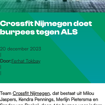
r
Crossfit Nijmegen doet
d
burpees tegen ALS
e
20 december 2023
|
h
Door:
Ferhat Tokbay
|
o
|
m
Team
Crossfit Nijmegen
, dat bestaat uit Milou
Jaspers, Kendra Pennings, Merlijn Pietersma en