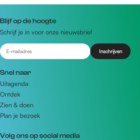
Blijf op de hoogte
Schrijf je in voor onze nieuwsbrief
E
-
m
Snel naar
a
Uitagenda
i
Ontdek
l
a
Zien & doen
d
Plan je bezoek
r
e
Volg ons op social media