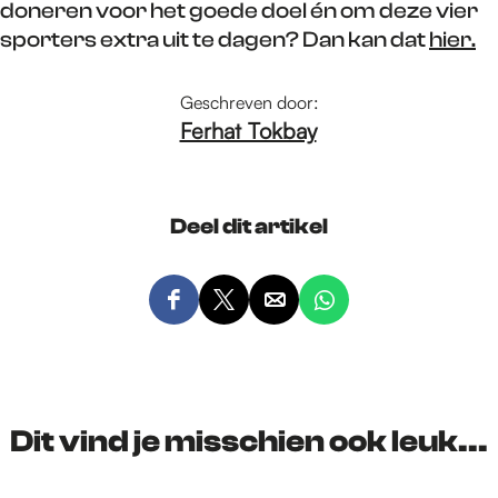
doneren voor het goede doel én om deze vier
sporters extra uit te dagen? Dan kan dat
hier.
Geschreven door:
Ferhat Tokbay
Deel dit artikel
D
D
D
D
e
e
e
e
e
e
e
e
l
l
l
l
d
d
d
d
Dit vind je misschien ook leuk...
e
e
e
e
z
z
z
z