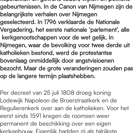
e
gebeurtenissen. In de Canon van Nijmegen zijn de
belangrijkste verhalen over Nijmegen
p
geselecteerd. In 1796 verklaarde de Nationale
Vergadering, het eerste nationale ‘parlement’, alle
kerkgenootschappen voor de wet gelijk. In
a
Nijmegen, waar de bevolking voor twee derde uit
katholieken bestond, werd de protestantse
bovenlaag onmiddellijk door angstvisioenen
g
bezocht. Maar de grote veranderingen zouden pas
op de langere termijn plaatshebben.
e
Per decreet van 25 juli 1808 droeg koning
Lodewijk Napoleon de Broerstraatkerk en de
Regulierenkerk over aan de katholieken. Voor het
eerst sinds 1591 kregen de roomsen weer
permanent de beschikking over een eigen
kerkgebouw. Eigenlijk hadden zij als talrijkste