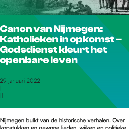
r
Canon van Nijmegen:
d
Katholieken in opkomst –
e
Godsdienst kleurt het
openbare leven
h
29 januari 2022
|
o
|
|
m
Nijmegen bulkt van de historische verhalen. Over
kopstukken en gewone lieden, wijken en politieke