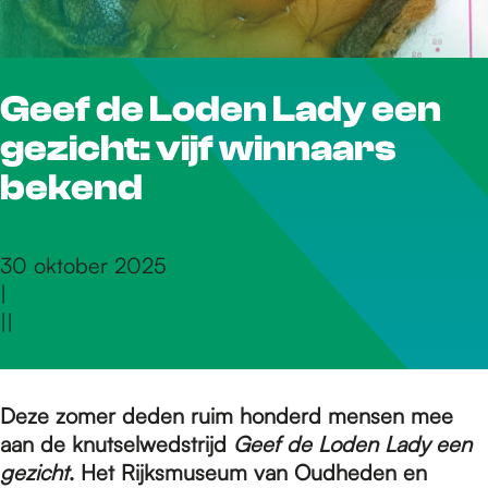
r
Geef de Loden Lady een
d
gezicht: vijf winnaars
e
bekend
h
30 oktober 2025
|
|
|
o
m
Deze zomer deden ruim honderd mensen mee
aan de knutselwedstrijd
Geef de Loden Lady een
gezicht
. Het Rijksmuseum van Oudheden en