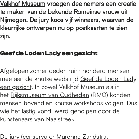
e
Valkhof Museum
vroegen deelnemers een creatie
te maken van de bekende Romeinse vrouw uit
Nijmegen. De jury koos vijf winnaars, waarvan de
p
kleurrijke ontwerpen nu op postkaarten te zien
zijn.
a
Geef de Loden Lady een gezicht
g
Afgelopen zomer deden ruim honderd mensen
mee aan de knutselwedstrijd
Geef de Loden Lady
e
een gezicht
. In zowel Valkhof Museum als in
het
Rijksmuseum van Oudheden
(RMO) konden
mensen bovendien knutselworkshops volgen. Dus
wie het lastig vond, werd geholpen door de
kunstenaars van Naaistreek.
De jury (conservator Marenne Zandstra,