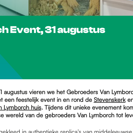
 Event, 31 augustus
 augustus vieren we het Gebroeders Van Lymborc
 een feestelijk event in en rond de
Stevenskerk
en
n Lymborch huis
. Tijdens dit unieke evenement ko
 wereld van de gebroeders Van Lymborch tot lev
gekleed in authentieke replica’s van middeleeuws