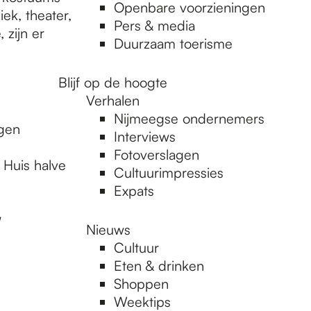
Openbare voorzieningen
ek, theater,
Pers & media
 zijn er
Duurzaam toerisme
Blijf op de hoogte
Verhalen
Nijmeegse ondernemers
gen
Interviews
Fotoverslagen
 Huis halve
Cultuurimpressies
Expats
Nieuws
Cultuur
Eten & drinken
Shoppen
Weektips