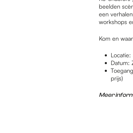
e
beelden scène
een verhalenv
p
workshops en
Kom en waan 
a
Locatie
g
Datum: 
Toegang:
prijs)
e
Meer inform