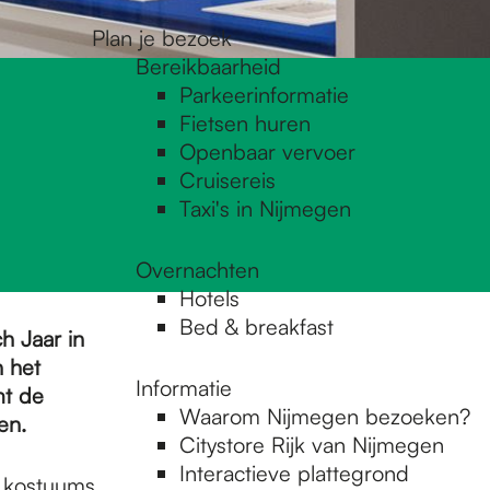
Plan je bezoek
Bereikbaarheid
Parkeerinformatie
Fietsen huren
Openbaar vervoer
Cruisereis
Taxi's in Nijmegen
Overnachten
Hotels
Bed & breakfast
h Jaar in
 het
Informatie
mt de
Waarom Nijmegen bezoeken?
en.
Citystore Rijk van Nijmegen
Interactieve plattegrond
e kostuums