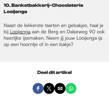
10. Banketbakkerij-Chocolaterie
Looijenga
Naast de lekkerste taarten en gebakjes, haal je
bij
Looijenga
aan de Berg en Dalseweg 90 ook
heerlijke ijssmaken. Neem jij jouw Looijenga ijs
op een hoorntje of in een bakje?
Deel dit artikel
D
D
D
D
e
e
e
e
e
e
e
e