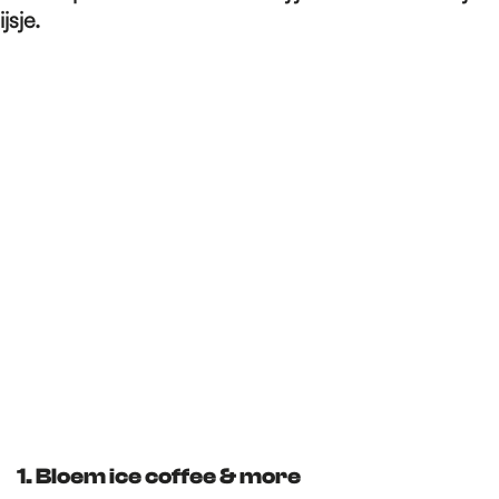
e
ijsje.
p
a
g
e
1. Bloem ice coffee & more