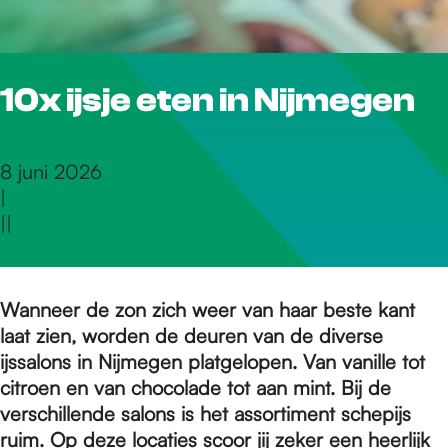
r
10x ijsje eten in Nijmegen
d
e
8 juni 2026
|
|
|
h
o
Wanneer de zon zich weer van haar beste kant
laat zien, worden de deuren van de diverse
ijssalons in Nijmegen platgelopen. Van vanille tot
m
citroen en van chocolade tot aan mint. Bij de
verschillende salons is het assortiment schepijs
ruim. Op deze locaties scoor jij zeker een heerlijk