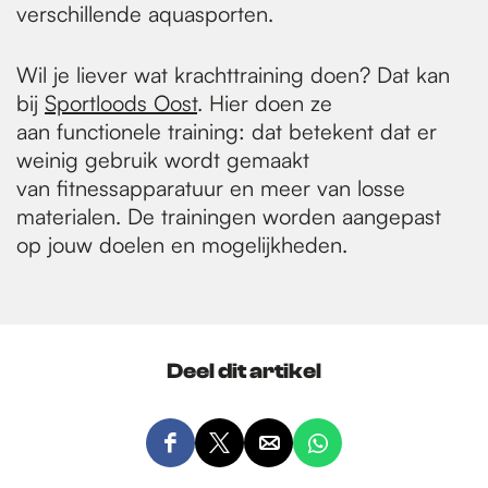
verschillende aquasporten.
Wil je liever wat krachttraining doen? Dat kan
bij
Sportloods Oost
. Hier doen ze
aan functionele training: dat betekent dat er
weinig gebruik wordt gemaakt
van fitnessapparatuur en meer van losse
materialen. De trainingen worden aangepast
op jouw doelen en mogelijkheden.
Deel dit artikel
D
D
D
D
e
e
e
e