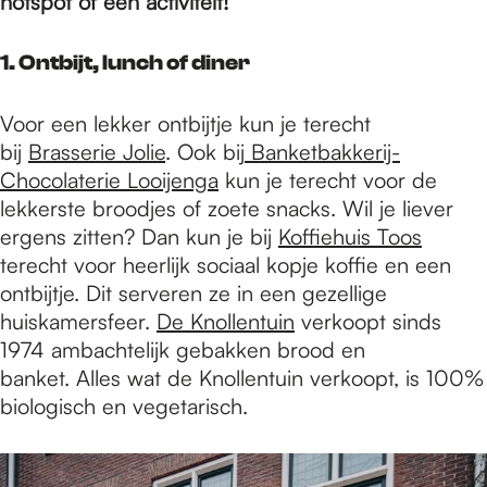
e
hotspot of een activiteit!
1. Ontbijt, lunch of diner
p
Voor een lekker ontbijtje kun je terecht
a
bij
Brasserie Jolie
. Ook bij
Banketbakkerij-
Chocolaterie Looijenga
kun je terecht voor de
lekkerste broodjes of zoete snacks. Wil je liever
g
ergens zitten? Dan kun je bij
Koffiehuis Toos
terecht voor heerlijk sociaal kopje koffie en een
ontbijtje. Dit serveren ze in een gezellige
e
huiskamersfeer.
De Knollentuin
verkoopt sinds
1974 ambachtelijk gebakken brood en
banket. Alles wat de Knollentuin verkoopt, is 100%
biologisch en vegetarisch.