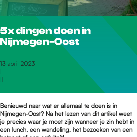
r
5x dingen doen in
d
Nijmegen-Oost
e
13 april 2023
|
h
|
|
o
Benieuwd naar wat er allemaal te doen is in
Nijmegen-Oost? Na het lezen van dit artikel weet
m
je precies waar je moet zijn wanneer je zin hebt in
een lunch, een wandeling, het bezoeken van een