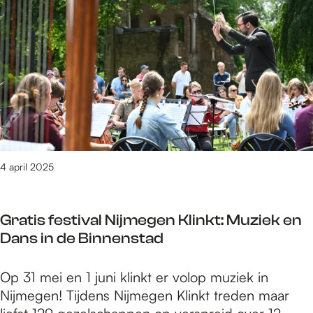
e
t
/
m
8
2
8
v
a
n
4 april 2025
3
0
9
Gratis festival Nijmegen Klinkt: Muziek en
2
Dans in de Binnenstad
r
e
G
Op 31 mei en 1 juni klinkt er volop muziek in
s
r
Nijmegen! Tijdens Nijmegen Klinkt treden maar
u
a