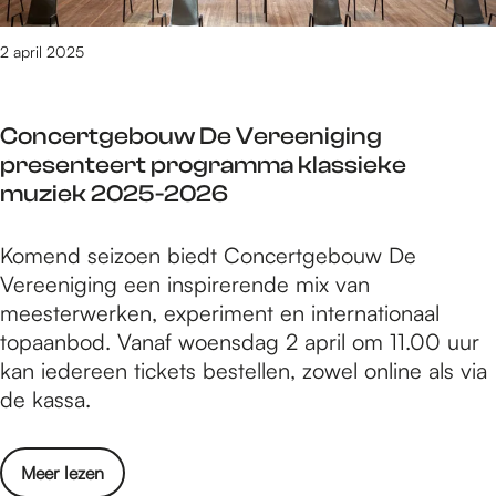
:
i
d
d
W
D
j
e
e
i
2 april 2025
e
d
p
d
j
e
i
i
o
n
e
g
a
Concertgebouw De Vereeniging
e
f
r
h
n
presenteert programma klassieke
l
e
s
e
o
muziek 2025-2026
e
t
i
s
e
d
C
Komend seizoen biedt Concertgebouw De
t
e
v
o
Vereeniging een inspirerende mix van
e
d
a
n
meesterwerken, experiment en internationaal
n
i
n
c
topaanbod. Vanaf woensdag 2 april om 11.00 uur
:
t
d
e
kan iedereen tickets bestellen, zowel online als via
D
i
e
r
de kassa.
e
e
p
t
e
i
i
g
e
n
a
o
Meer lezen
e
r