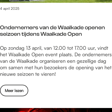
t
e
i
4 april 2025
n
v
K
a
l
Ondernemers van de Waalkade openen
l
i
seizoen tijdens Waalkade Open
N
n
i
k
O
Op zondag 13 april, van 12.00 tot 17.00 uur, vindt
j
t
n
het Waalkade Open event plaats. De ondernemers
m
:
d
van de Waalkade organiseren een gezellige dag
e
M
e
om samen met hun bezoekers de opening van het
g
u
r
nieuwe seizoen te vieren!
e
z
n
n
i
e
K
e
o
Meer lezen
m
l
k
v
e
i
e
e
r
n
n
r