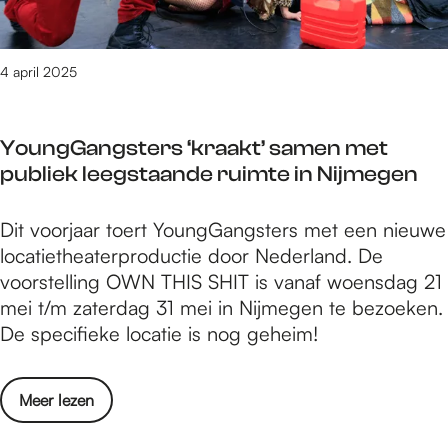
p
o
a
k
o
e
a
e
p
n
l
n
4 april 2025
u
t
k
b
l
i
a
r
a
j
d
YoungGangsters ‘kraakt’ samen met
e
i
d
e
publiek leegstaande ruimte in Nijmegen
n
r
e
O
g
e
n
p
Y
Dit voorjaar toert YoungGangsters met een nieuwe
t
t
s
e
o
locatietheaterproductie door Nederland. De
p
r
W
n
u
voorstelling OWN THIS SHIT is vanaf woensdag 21
o
e
a
n
mei t/m zaterdag 31 mei in Nijmegen te bezoeken.
p
n
a
g
De specifieke locatie is nog geheim!
u
d
l
G
l
v
k
a
a
a
a
o
Meer lezen
n
i
n
d
v
g
r
v
e