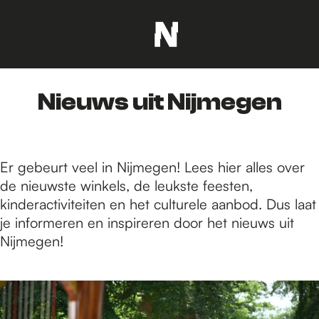
G
a
n
Nieuws uit Nijmegen
a
a
r
d
Er gebeurt veel in Nijmegen! Lees hier alles over
e
de nieuwste winkels, de leukste feesten,
h
kinderactiviteiten en het culturele aanbod. Dus laat
o
je informeren en inspireren door het nieuws uit
m
Nijmegen!
e
p
8
a
2
g
0