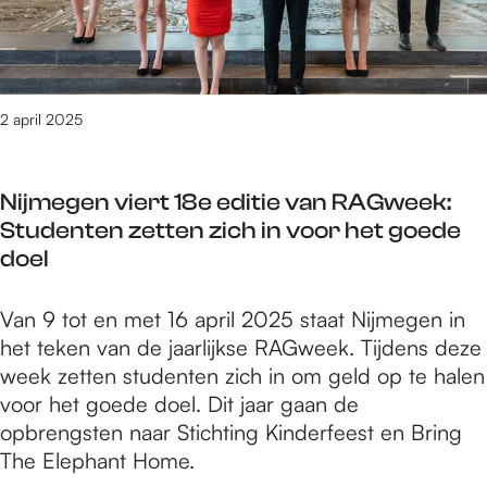
a
e
i
n
a
l
a
g
j
g
p
i
n
e
k
s
s
e
d
n
e
n
k
k
e
o
L
2 april 2025
a
u
l
r
p
a
c
n
e
u
K
n
h
s
e
i
Nijmegen viert 18e editie van RAGweek:
o
d
t
t
g
m
Studenten zetten zich in voor het goede
n
s
v
s
t
doel
i
c
a
t
e
n
h
n
a
i
g
N
Van 9 tot en met 16 april 2025 staat Nijmegen in
a
D
a
n
s
i
het teken van de jaarlijkse RAGweek. Tijdens deze
p
o
n
N
n
j
week zetten studenten zich in om geld op te halen
s
r
d
i
a
m
voor het goede doel. Dit jaar gaan de
k
o
e
j
c
e
opbrengsten naar Stichting Kinderfeest en Bring
u
K
r
m
h
g
The Elephant Home.
n
r
u
e
t