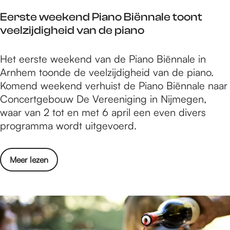
i
t
n
o
n
Eerste weekend Piano Biënnale toont
1
R
n
t
veelzijdigheid van de piano
8
A
d
N
e
G
e
i
E
Het eerste weekend van de Piano Biënnale in
e
w
r
c
e
Arnhem toonde de veelzijdigheid van de piano.
d
e
e
o
r
Komend weekend verhuist de Piano Biënnale naar
i
e
n
l
s
Concertgebouw De Vereeniging in Nijmegen,
t
k
i
a
t
waar van 2 tot en met 6 april een even divers
i
:
n
a
e
programma wordt uitgevoerd.
e
S
S
s
w
v
t
i
k
e
a
u
n
o
Meer lezen
a
e
n
d
t
v
p
k
R
e
N
e
e
e
A
n
i
r
l
n
G
t
c
E
d
w
e
o
e