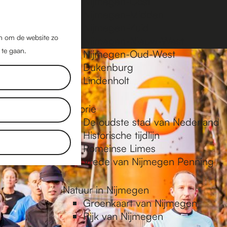
Nijmegen-Oost
Nijmegen-Midden
Z
K
Nijmegen-Zuid
o
a
M
jn om de website zo
Nijmegen-Nieuw-West
e
a
 te gaan.
e
Nijmegen-Oud-West
k
r
Dukenburg
n
e
t
Lindenholt
u
n
Historie
De oudste stad van Nederland
Historische tijdlijn
Romeinse Limes
Vrede van Nijmegen Penning
Natuur in Nijmegen
Groenkaart van Nijmegen
Rijk van Nijmegen