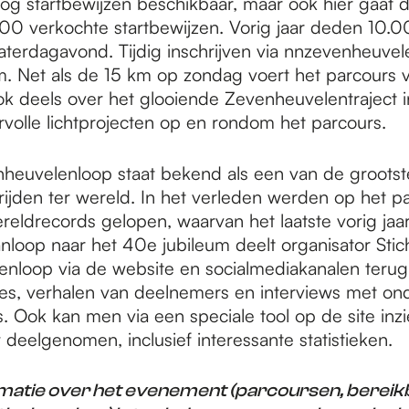
nog startbewijzen beschikbaar, maar ook hier gaat d
00 verkochte startbewijzen. Vorig jaar deden 10.0
terdagavond. Tijdig inschrijven via nnzevenheuvele
. Net als de 15 km op zondag voert het parcours 
k deels over het glooiende Zevenheuvelentraject 
ervolle lichtprojecten op en rondom het parcours.
euvelenloop staat bekend als een van de grootste
ijden ter wereld. In het verleden werden op het p
eldrecords gelopen, waarvan het laatste vorig jaa
anloop naar het 40e jubileum deelt organisator Stic
nloop via de website en socialmediakanalen terug
ies, verhalen van deelnemers en interviews met on
. Ook kan men via een speciale tool op de site inz
deelgenomen, inclusief interessante statistieken.
matie over het evenement (parcoursen, bereik