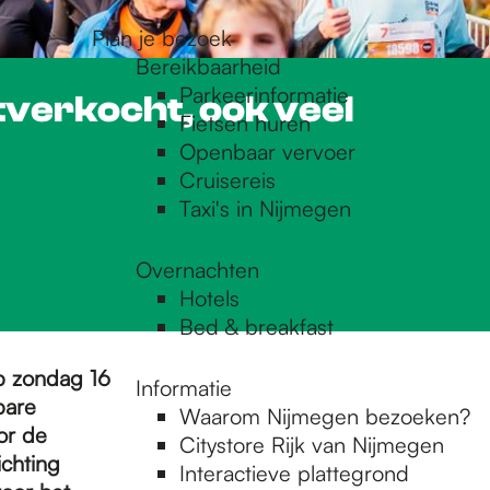
Plan je bezoek
Bereikbaarheid
Parkeerinformatie
tverkocht, ook veel
Fietsen huren
Openbaar vervoer
Cruisereis
Taxi's in Nijmegen
Overnachten
Hotels
Bed & breakfast
op zondag 16
Informatie
bare
Waarom Nijmegen bezoeken?
or de
Citystore Rijk van Nijmegen
ichting
Interactieve plattegrond