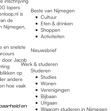
e inschrijving
00 lopers
Beste van Nijmegen
nloop.nl is
Cultuur
van de
Eten & drinken
in Nijmegen,
Shoppen
Activiteiten
 en snelste
Nieuwsbrief
arcours
r door Jacob
Werk & studeren
hting
Studeren
blikken op
Studies
der andere
Wonen
ien hoe vaak
Verenigingen
Bijbaan
Uitgaan
baarheid en
Waarom studeren in Nijmegen