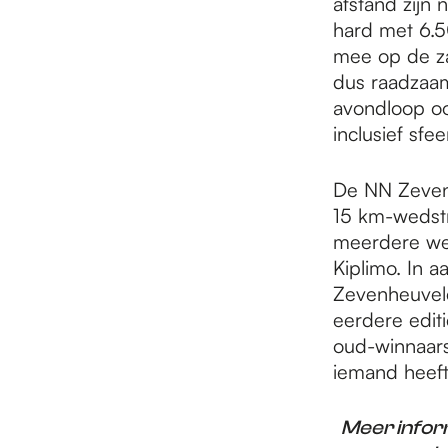
afstand zijn 
hard met 6.5
mee op de za
dus raadzaam
avondloop oo
inclusief sfe
De NN Zevenh
15 km-wedstr
meerdere wer
Kiplimo. In a
Zevenheuvele
eerdere edit
oud-winnaars
iemand heeft 
Meer infor