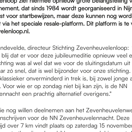
nloop ziet hiermee opnieuw grote belangstelling v
ement, dat sinds 1984 wordt georganiseerd in Nij
jst voor startbewijzen, maar deze kunnen nog wor
via het speciale resale-platform. Dit platform is te 
lenloop.nl.
ndevelde, directeur Stichting Zevenheuvelenloop:
g blij dat er voor deze jubileumeditie opnieuw veel
chting was al wel dat we voor de sluitingsdatum ui
 zó snel, dat is wel bijzonder voor onze stichting. 
klassieker onverminderd in trek is, bij zowel jonge 
Voor wie er op zondag niet bij kan zijn, is de NN
nnacht een prachtig alternatief overigens."
die nog willen deelnemen aan het Zevenheuvelen
inschrijven voor de NN Zevenheuvelennacht. Deze
jd over 7 km vindt plaats op zaterdag 15 novembe