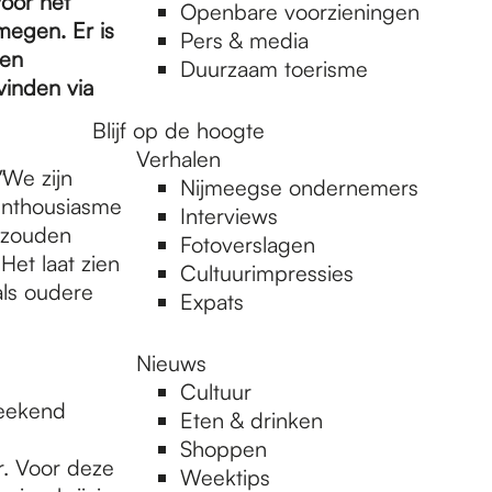
oor het
Openbare voorzieningen
megen. Er is
Pers & media
den
Duurzaam toerisme
vinden via
Blijf op de hoogte
Verhalen
"
We zijn
Nijmeegse ondernemers
 enthousiasme
Interviews
t zouden
Fotoverslagen
Het laat zien
Cultuurimpressies
als oudere
Expats
Nieuws
Cultuur
weekend
Eten & drinken
Shoppen
r. Voor deze
Weektips