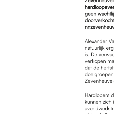
e
Zevenheuvele
hardloopeven
geen wachtli
p
doorverkocht 
nnzevenheuve
a
Alexander Va
natuurlijk er
g
is. De verwa
verkopen maar
dat de herfst
e
doelgroepen. 
Zevenheuvele
Hardlopers 
kunnen zich 
avondwedstri