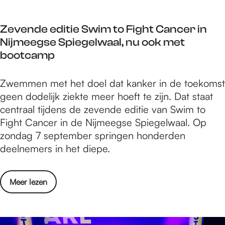
a
s
l
:
Zevende editie Swim to Fight Cancer in
k
T
Nijmeegse Spiegelwaal, nu ook met
a
e
bootcamp
n
r
b
r
Z
Zwemmen met het doel dat kanker in de toekomst
e
a
e
geen dodelijk ziekte meer hoeft te zijn. Dat staat
a
V
v
centraal tijdens de zevende editie van Swim to
t
o
e
Fight Cancer in de Nijmeegse Spiegelwaal. Op
s
l
n
zondag 7 september springen honderden
:
t
d
deelnemers in het diepe.
T
a
e
e
l
e
r
a
o
Meer lezen
d
r
n
v
i
a
c
e
t
V
e
r