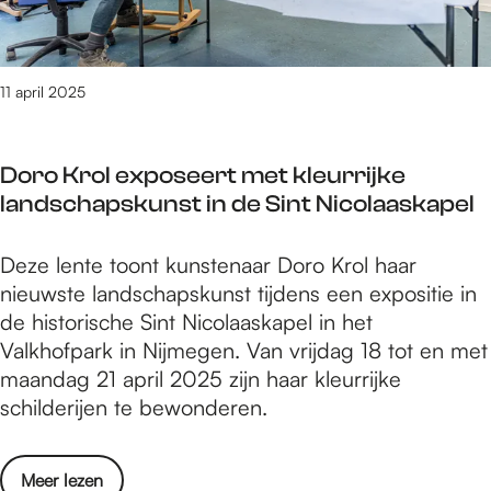
r
N
p
e
i
r
n
j
i
t
11 april 2025
m
l
i
e
2
p
g
0
Doro Krol exposeert met kleurrijke
s
e
2
landschapskunst in de Sint Nicolaaskapel
i
n
5
n
-
D
Deze lente toont kunstenaar Doro Krol haar
N
1
o
nieuwste landschapskunst tijdens een expositie in
i
4
r
de historische Sint Nicolaaskapel in het
j
t
o
Valkhofpark in Nijmegen. Van vrijdag 18 tot en met
m
/
K
maandag 21 april 2025 zijn haar kleurrijke
e
m
r
schilderijen te bewonderen.
g
2
o
e
0
l
n
a
o
Meer lezen