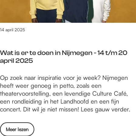
u
j
e
s
n
m
l
v
s
e
w
o
t
e
a
o
14 april 2025
b
g
a
r
e
s
l
r
n
e
,
Wat is er te doen in Nijmegen - 14 t/m 20
o
d
S
n
april 2025
n
e
p
u
d
G
i
o
W
Op zoek naar inspiratie voor je week? Nijmegen
e
e
e
o
a
heeft weer genoeg in petto, zoals een
K
l
g
k
t
theatervoorstelling, een levendige Culture Café,
u
d
e
m
i
een rondleiding in het Landhoofd en een fijn
n
e
l
e
s
concert. Dit wil je niet missen! Lees gauw verder.
s
r
w
t
e
t
l
a
b
r
b
a
a
o
Meer lezen
o
t
e
n
l