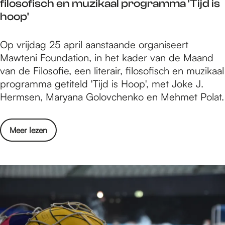
filosofisch en muzikaal programma 'Tijd is
e
i
hoop'
r
j
t
k
M
Op vrijdag 25 april aanstaande organiseert
m
e
a
Mawteni Foundation, in het kader van de Maand
e
l
w
van de Filosofie, een literair, filosofisch en muzikaal
t
a
e
programma getiteld 'Tijd is Hoop', met Joke J.
k
n
n
Hermsen, Maryana Golovchenko en Mehmet Polat.
l
d
t
e
s
i
u
c
o
Meer lezen
F
r
h
v
o
r
a
e
u
i
p
r
n
j
s
M
d
k
k
a
a
e
u
w
t
l
n
e