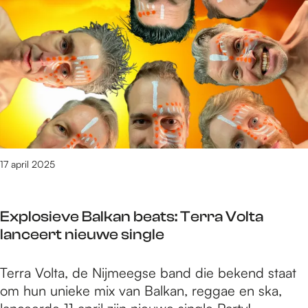
e
t
/
m
8
1
0
v
a
n
17 april 2025
3
0
9
Explosieve Balkan beats: Terra Volta
1
lanceert nieuwe single
r
e
E
Terra Volta, de Nijmeegse band die bekend staat
s
x
om hun unieke mix van Balkan, reggae en ska,
u
p