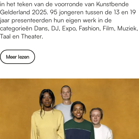
i
in het teken van de voorronde van Kunstbende
t
r
s
n
Gelderland 2025. 95 jongeren tussen de 13 en 19
o
i
i
n
jaar presenteerden hun eigen werk in de
F
n
n
a
categorieën Dans, DJ, Expo, Fashion, Film, Muziek,
i
N
g
a
Taal en Theater.
g
i
l
r
h
j
e
s
t
m
o
Meer lezen
v
C
e
v
o
a
e
e
o
n
g
r
r
c
s
W
r
e
e
i
o
r
S
n
n
i
p
n
d
n
i
a
e
N
e
a
K
i
g
r