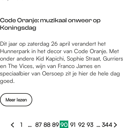
d
i
n
e
e
l
m
u
l
o
u
Code Oranje: muzikaal onweer op
g
i
s
z
Koningsdag
d
j
o
i
n
k
f
k
C
Dit jaar op zaterdag 26 april verandert het
a
e
i
a
o
Hunnerpark in het decor van Code Oranje. Met
a
P
s
a
d
onder andere Kid Kapichi, Sophie Straat, Gurriers
r
l
c
l
e
en The Vices, wijn van Franco James en
l
a
h
p
O
speciaalbier van Oersoep zit je hier de hele dag
a
y
e
r
r
goed.
n
-
n
o
a
d
O
m
g
n
e
f
u
o
Meer lezen
r
j
l
f
z
v
a
e
i
s
i
e
m
:
j
!
k
r
m
1
…
87
88
89
90
91
92
93
…
344
m
k