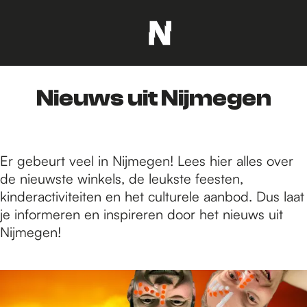
G
a
n
Nieuws uit Nijmegen
a
a
r
d
Er gebeurt veel in Nijmegen! Lees hier alles over
e
de nieuwste winkels, de leukste feesten,
h
kinderactiviteiten en het culturele aanbod. Dus laat
o
je informeren en inspireren door het nieuws uit
m
Nijmegen!
e
p
8
a
0
g
2