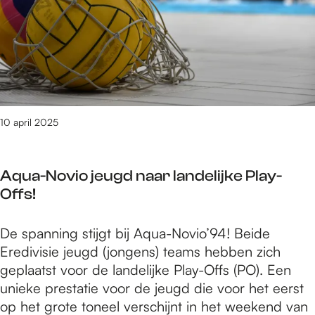
i
a
s
n
o
n
t
t
n
d
i
i
p
s
n
F
r
c
d
o
e
h
e
u
s
a
S
n
10 april 2025
e
p
i
d
n
s
n
a
t
k
t
Aqua-Novio jeugd naar landelijke Play-
t
e
u
N
Offs!
i
e
n
i
o
r
s
c
A
De spanning stijgt bij Aqua-Novio’94! Beide
n
t
t
o
q
Eredivisie jeugd (jongens) teams hebben zich
p
l
i
l
u
geplaatst voor de landelijke Play-Offs (PO). Een
r
i
n
a
a
unieke prestatie voor de jeugd die voor het eerst
e
t
d
a
-
op het grote toneel verschijnt in het weekend van
s
e
e