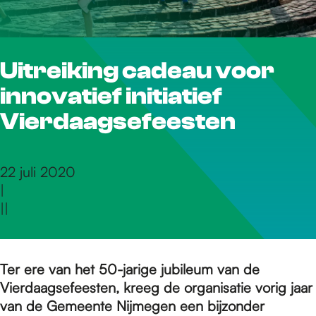
r
Uitreiking cadeau voor
d
innovatief initiatief
e
Vierdaagsefeesten
h
22 juli 2020
|
|
|
o
m
Ter ere van het 50-jarige jubileum van de
Vierdaagsefeesten, kreeg de organisatie vorig jaar
van de Gemeente Nijmegen een bijzonder