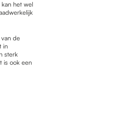
 kan het wel
aadwerkelijk
 van de
 in
n sterk
t is ook een