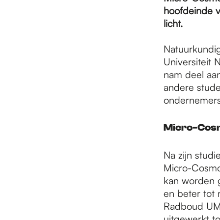
e
hoofdeinde v
licht.
p
Natuurkundi
Universiteit 
a
nam deel aan
andere stude
ondernemersv
g
Micro-Cos
e
Na zijn stud
Micro-Cosmos
kan worden g
en beter tot
Radboud UMC’
uitgewerkt t