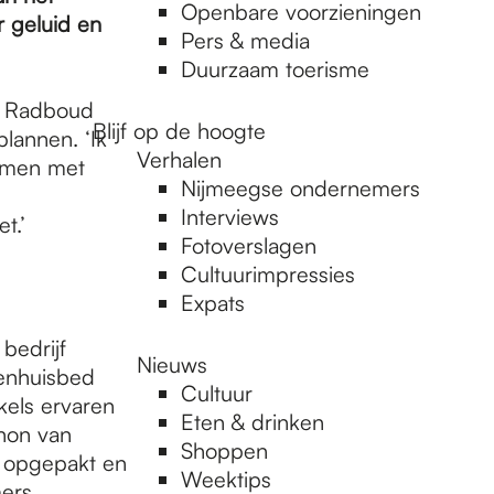
Openbare voorzieningen
r geluid en
Pers & media
Duurzaam toerisme
e Radboud
Blijf op de hoogte
plannen. ‘Ik
Verhalen
samen met
Nijmeegse ondernemers
Interviews
t.’
Fotoverslagen
Cultuurimpressies
Expats
bedrijf
Nieuws
enhuisbed
Cultuur
kels ervaren
Eten & drinken
thon van
Shoppen
e opgepakt en
Weektips
mers