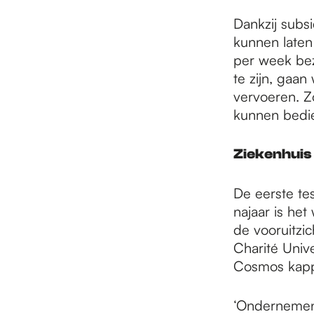
Dankzij subs
kunnen laten
per week bezo
te zijn, gaa
vervoeren. Z
kunnen bedie
Ziekenhuis i
De eerste te
najaar is he
de vooruitzi
Charité Unive
Cosmos kappe
‘Ondernemen 