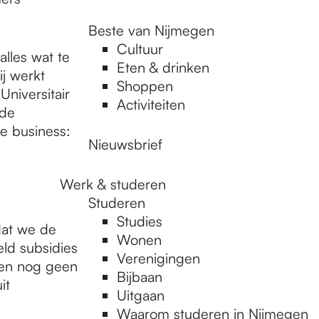
Beste van Nijmegen
Cultuur
lles wat te
Eten & drinken
j werkt
Shoppen
Universitair
Activiteiten
 de
de business:
Nieuwsbrief
Werk & studeren
Studeren
Studies
 dat we de
Wonen
eld subsidies
Verenigingen
ien nog geen
Bijbaan
it
Uitgaan
Waarom studeren in Nijmegen