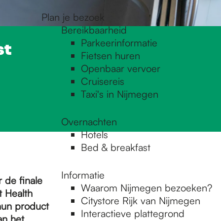
Plan je bezoek
Bereikbaarheid
Parkeerinformatie
st
Fietsen huren
Openbaar vervoer
Cruisereis
Taxi's in Nijmegen
Overnachten
Hotels
Bed & breakfast
Informatie
 de finale
Waarom Nijmegen bezoeken?
t Health
Citystore Rijk van Nijmegen
hun product
Interactieve plattegrond
an het