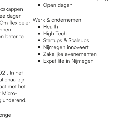
Open dagen
smoskappen
wee dagen
Werk & ondernemen
‘Om flexibeler
Health
unnen
High Tech
n beter te
Startups & Scaleups
Nijmegen innoveert
Zakelijke evenementen
Expat life in Nijmegen
21. In het
ionaal zijn
act met het
r Micro-
glunderend.
jonge