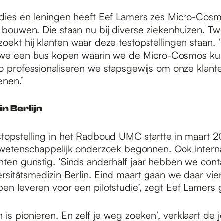
idies en leningen heeft Eef Lamers zes Micro-Co
 bouwen. Die staan nu bij diverse ziekenhuizen. T
ekt hij klanten waar deze testopstellingen staan. 
n we een bus kopen waarin we de Micro-Cosmos k
o professionaliseren we stapsgewijs om onze klante
nen.’
n Berlijn
stopstelling in het Radboud UMC startte in maart 20
t wetenschappelijk onderzoek begonnen. Ook internat
chten gunstig. ‘Sinds anderhalf jaar hebben we cont
rsitätsmedizin Berlin. Eind maart gaan we daar vie
n leveren voor een pilotstudie’, zegt Eef Lamers 
is pionieren. En zelf je weg zoeken’, verklaart de 