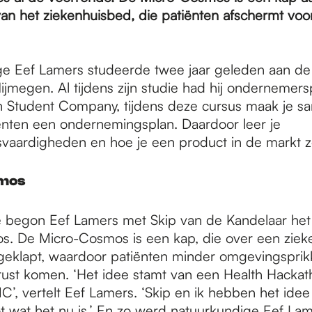
an het ziekenhuisbed, die patiënten afschermt voo
ge Eef Lamers studeerde twee jaar geleden aan d
Nijmegen. Al tijdens zijn studie had hij ondernemers
 Student Company, tijdens deze cursus maak je 
nten een ondernemingsplan. Daardoor leer je
aardigheden en hoe je een product in de markt ze
mos
ie begon Eef Lamers met Skip van de Kandelaar het 
. De Micro-Cosmos is een kap, die over een ziek
eklapt, waardoor patiënten minder omgevingsprik
 rust komen. ‘Het idee stamt van een Health Hacka
, vertelt Eef Lamers. ‘Skip en ik hebben het ide
ot wat het nu is.’ En zo werd natuurkundige Eef La