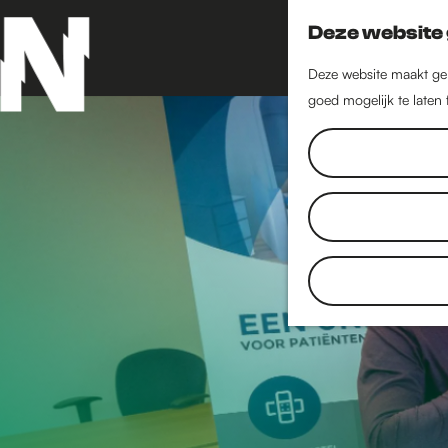
Deze website 
Deze website maakt geb
goed mogelijk te laten
G
a
n
a
a