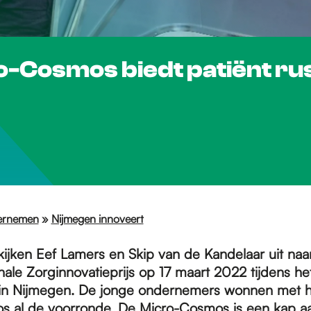
o-Cosmos biedt patiënt ru
ernemen
»
Nijmegen innoveert
kijken Eef Lamers en Skip van de Kandelaar uit naar
ale Zorginnovatieprijs op 17 maart 2022 tijdens he
 in Nijmegen. De jonge ondernemers wonnen met 
 al de voorronde. De Micro-Cosmos is een kap a