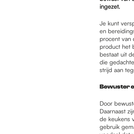
e
ingezet.
p
Je kunt versp
en bereiding
procent van d
a
product het 
bestaat uit d
die gedacht
g
strijd aan teg
e
Bewuster e
Door bewuste
Daarnaast zij
de keukens v
gebruik gem