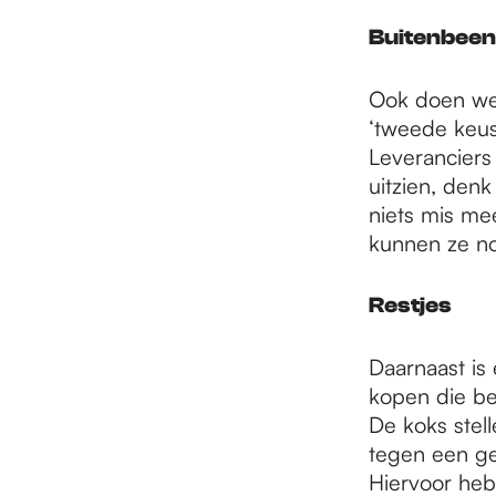
Buitenbeen
Ook doen we
‘tweede keu
Leveranciers 
uitzien, den
niets mis me
kunnen ze no
Restjes
Daarnaast is
kopen die bes
De koks stel
tegen een ge
Hiervoor he