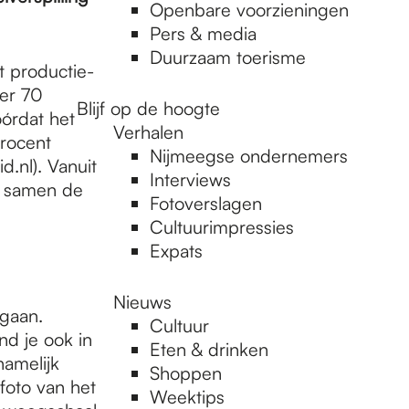
Openbare voorzieningen
Pers & media
Duurzaam toerisme
t productie-
er 70
Blijf op de hoogte
óórdat het
Verhalen
procent
Nijmeegse ondernemers
d.nl). Vanuit
Interviews
t samen de
Fotoverslagen
Cultuurimpressies
Expats
Nieuws
egaan.
Cultuur
nd je ook in
Eten & drinken
amelijk
Shoppen
foto van het
Weektips