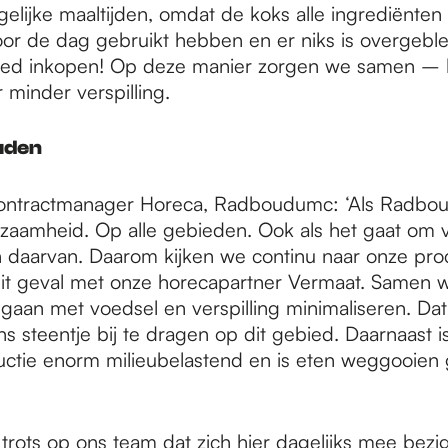
elijke maaltijden, omdat de koks alle ingrediënten
or de dag gebruikt hebben en er niks is overgebl
goed inkopen! Op deze manier zorgen we samen – 
 minder verspilling.
uden
 contractmanager Horeca, Radboudumc: ‘Als Radb
rzaamheid. Op alle gebieden. Ook als het gaat om 
en daarvan. Daarom kijken we continu naar onze pro
it geval met onze horecapartner Vermaat. Samen w
aan met voedsel en verspilling minimaliseren. Dat
 steentje bij te dragen op dit gebied. Daarnaast i
ctie enorm milieubelastend en is eten weggooie
t trots op ons team dat zich hier dagelijks mee bezi