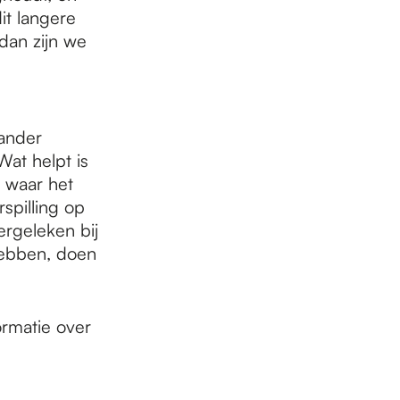
it langere
 dan zijn we
e
ander
Wat helpt is
 waar het
spilling op
rgeleken bij
hebben, doen
ormatie over