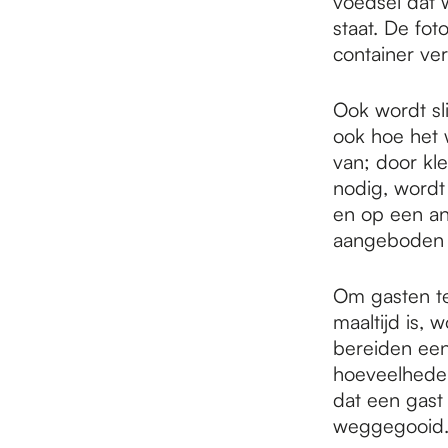
voedsel dat 
staat. De fot
container ver
Ook wordt sl
ook hoe het 
van; door kle
nodig, wordt
en op een an
aangeboden 
Om gasten te
maaltijd is,
bereiden een 
hoeveelheden.
dat een gast
weggegooid