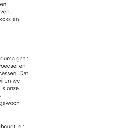
 en
even.
koks en
oudumc gaan
voedsel en
cessen. Dat
illen we
 is onze
s
n gewoon
ghoudt, en