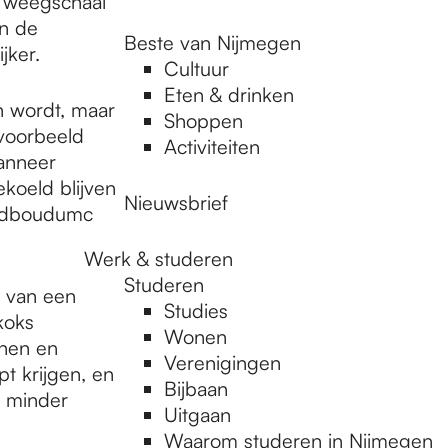
n weegschaal
in de
Beste van Nijmegen
jker.
Cultuur
Eten & drinken
n wordt, maar
Shoppen
voorbeeld
Activiteiten
wanneer
koeld blijven
Nieuwsbrief
 Radboudumc
Werk & studeren
Studeren
e van een
Studies
koks
Wonen
jnen en
Verenigingen
t krijgen, en
Bijbaan
t minder
Uitgaan
Waarom studeren in Nijmegen