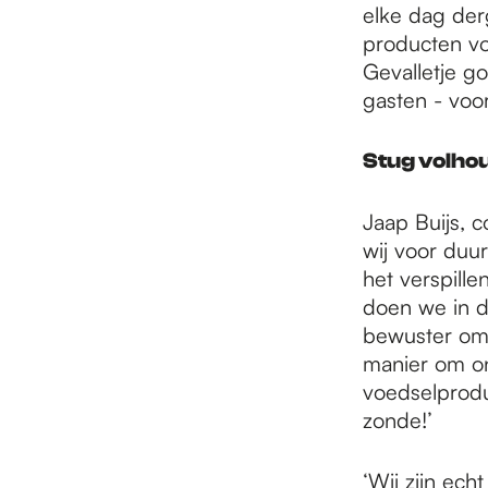
elke dag derg
producten vo
Gevalletje 
gasten - voor
Stug volho
Jaap Buijs,
wij voor duu
het verspill
doen we in d
bewuster omg
manier om ons
voedselprodu
zonde!’
‘Wij zijn ech