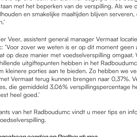
taan met het beperken van de verspilling. Als we d
volhouden en smakelijke maaltijden blijven serveren,
n.’
er Veer, assistent general manager Vermaat locati
 ‘Voor zover we weten is er op dit moment geen 
dat op deze manier met voedselverspilling omgaat. 
hillende uitgiftepunten hebben in het Radboudumc
m kleinere porties aan te bieden. Zo hebben we ver
 met Vermaat terug kunnen brengen naar 0,37%. Ve
ies, die gemiddeld 3,06% verspillingspercentage 
est heel goed.’
rants van het Radboudumc vindt u meer tips en inf
edselverspilling.
 verscheen eerder op
Radboudumc
.