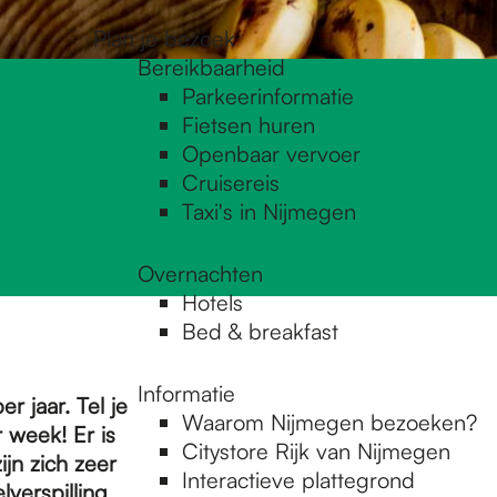
Plan je bezoek
Bereikbaarheid
Parkeerinformatie
Fietsen huren
Openbaar vervoer
Cruisereis
Taxi's in Nijmegen
Overnachten
Hotels
Bed & breakfast
Informatie
r jaar. Tel je
Waarom Nijmegen bezoeken?
 week! Er is
Citystore Rijk van Nijmegen
jn zich zeer
Interactieve plattegrond
verspilling