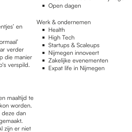
Open dagen
Werk & ondernemen
tjes’ en
Health
.
High Tech
ormaal’
Startups & Scaleups
ar verder
Nijmegen innoveert
p die manier
Zakelijke evenementen
s verspild.
Expat life in Nijmegen
n maaltijd te
t kon worden.
n deze dan
 gemaakt.
Al zijn er niet