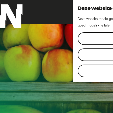
Deze website 
Deze website maakt geb
goed mogelijk te laten
G
a
n
a
a