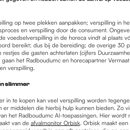
illing op twee plekken aanpakken; verspilling in he
sproces en verspilling door de consument. Ongeve
e voedselverspilling in de horeca vindt al plaats v
bord bereikt; dus bij de bereiding; de overige 30 
e restjes die gasten achterlaten (cijfers Duurzaamhei
e gaan het Radboudumc en horecapartner Vermaa
en verspilling.
n slimmer
r in te kopen kan veel verspilling worden tegeng
n er middelen die hierbij hulp kunnen bieden. Zo vi
an het Radboudumc AI-toepassingen. Hier wordt n
aakt van de
afvalmonitor Orbisk
. Orbisk maakt een 