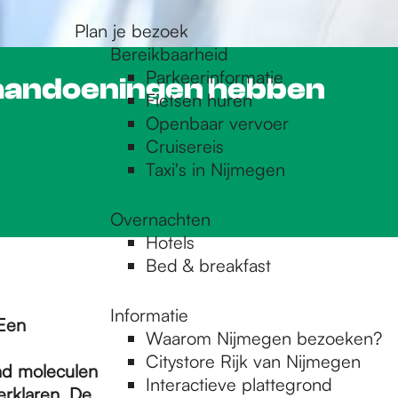
Plan je bezoek
Bereikbaarheid
Parkeerinformatie
 aandoeningen hebben
Fietsen huren
Openbaar vervoer
Cruisereis
Taxi's in Nijmegen
Overnachten
Hotels
Bed & breakfast
Informatie
Een
Waarom Nijmegen bezoeken?
Citystore Rijk van Nijmegen
nd moleculen
Interactieve plattegrond
rklaren. De