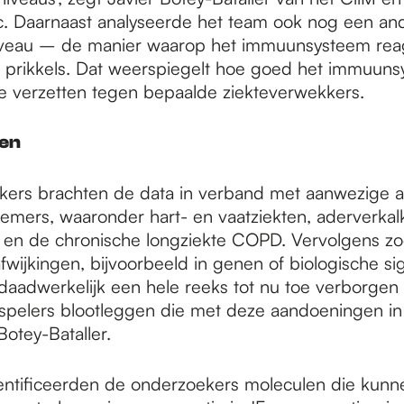
Daarnaast analyseerde het team ook nog een ande
niveau – de manier waarop het immuunsysteem rea
e prikkels. Dat weerspiegelt hoe goed het immuuns
 te verzetten tegen bepaalde ziekteverwekkers.
en
kers brachten de data in verband met aanwezige 
emers, waaronder hart- en vaatziekten, aderverkal
, en de chronische longziekte COPD. Vervolgens zo
fwijkingen, bijvoorbeeld in genen of biologische si
aadwerkelijk een hele reeks tot nu toe verborgen 
spelers blootleggen die met deze aandoeningen i
Botey-Bataller.
entificeerden de onderzoekers moleculen die kunn