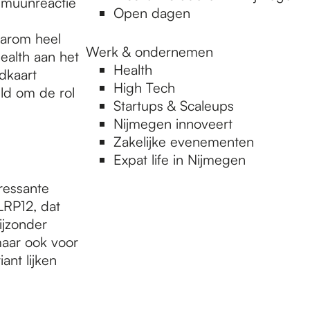
mmuunreactie
Open dagen
aarom heel
Werk & ondernemen
Health aan het
Health
dkaart
High Tech
ld om de rol
Startups & Scaleups
Nijmegen innoveert
Zakelijke evenementen
Expat life in Nijmegen
ressante
LRP12, dat
ijzonder
aar ook voor
nt lijken