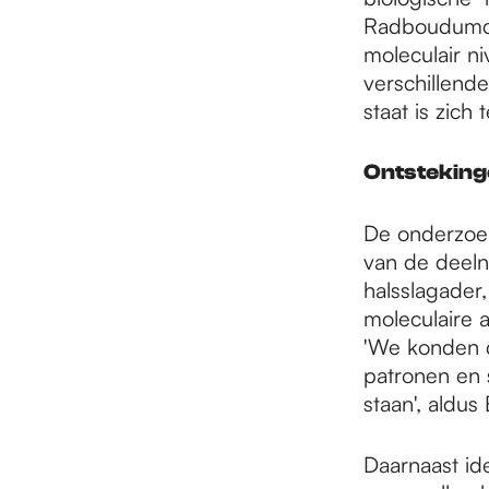
Radboudumc. 
moleculair 
verschillend
staat is zich
Ontsteking
De onderzoe
van de deeln
halsslagader
moleculaire a
'We konden d
patronen en 
staan', aldus 
Daarnaast id