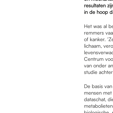
e
resultaten zi
in de hoop d
p
Het was al b
remmers vaak
a
of kanker. ‘
lichaam, ver
levensverwac
g
Centrum voor
van onder an
e
studie achter
De basis van
mensen met h
dataschat, di
metabolietend
biologische n