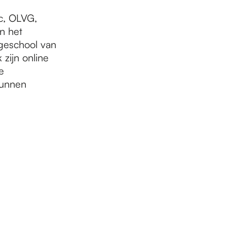
c, OLVG,
n het
geschool van
zijn online
e
kunnen