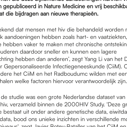
jn gepubliceerd in Nature Medicine en vrij beschik
at die bijdragen aan nieuwe therapieën.
ekend dat mensen met hiv die behandeld worden m
 aandoeningen hebben zoals hart- en vaatziekten,
Ze hebben vaker te maken met chronische ontstekin
ouderen daardoor sneller en kunnen een lagere
hting hebben dan anderen’, zegt Yang Li van het D
 Gepersonaliseerde Infectiegeneeskunde (CiiM). 
dere het CiiM en het Radboudumc wilden met een
halen welke factoren hiervoor verantwoordelijk zijn.
 de studie was een grote Nederlandse dataset van
iv, verzameld binnen de 2000HIV Study. 'Deze g
e bestaat uit onder andere genetische data, eiwitda
ata, bood ons unieke inzichten in verschillende mo
iveaus', zegt Javier Botey-Bataller van het CiiM en