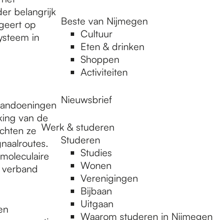
r belangrijk
Beste van Nijmegen
geert op
Cultuur
ysteem in
Eten & drinken
Shoppen
Activiteiten
Nieuwsbrief
aandoeningen
king van de
Werk & studeren
chten ze
Studeren
gnaalroutes.
Studies
moleculaire
Wonen
n verband
Verenigingen
Bijbaan
Uitgaan
en
Waarom studeren in Nijmegen