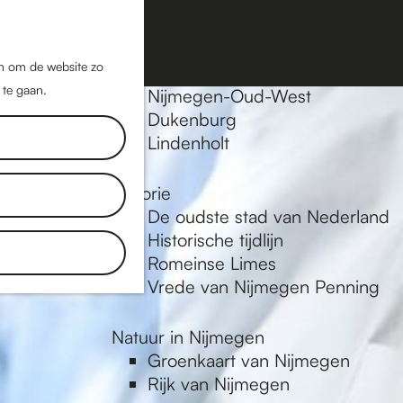
Nijmegen-Oost
Nijmegen-Midden
Z
K
Nijmegen-Zuid
o
a
M
jn om de website zo
Nijmegen-Nieuw-West
e
a
 te gaan.
e
Nijmegen-Oud-West
k
r
Dukenburg
n
e
t
Lindenholt
u
n
Historie
De oudste stad van Nederland
Historische tijdlijn
Romeinse Limes
Vrede van Nijmegen Penning
Natuur in Nijmegen
Groenkaart van Nijmegen
Rijk van Nijmegen