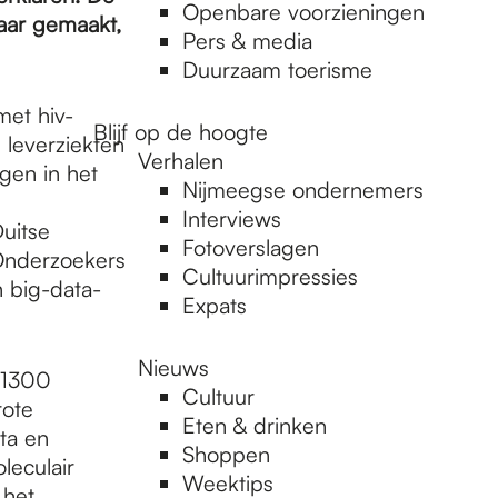
Openbare voorzieningen
baar gemaakt,
Pers & media
Duurzaam toerisme
et hiv-
Blijf op de hoogte
 leverziekten
Verhalen
gen in het
Nijmeegse ondernemers
Interviews
uitse
Fotoverslagen
Onderzoekers
Cultuurimpressies
 big-data-
Expats
Nieuws
 1300
Cultuur
rote
Eten & drinken
ta en
Shoppen
leculair
Weektips
 het