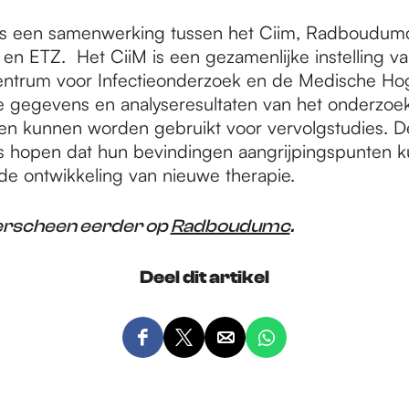
 is een samenwerking tussen het Ciim, Radboudum
n ETZ. Het CiiM is een gezamenlijke instelling va
entrum voor Infectieonderzoek en de Medische Ho
 gegevens en analyseresultaten van het onderzoek 
en kunnen worden gebruikt voor vervolgstudies. D
 hopen dat hun bevindingen aangrijpingspunten 
de ontwikkeling van nieuwe therapie.
 verscheen eerder op
Radboudumc
.
Deel dit artikel
D
D
D
D
e
e
e
e
e
e
e
e