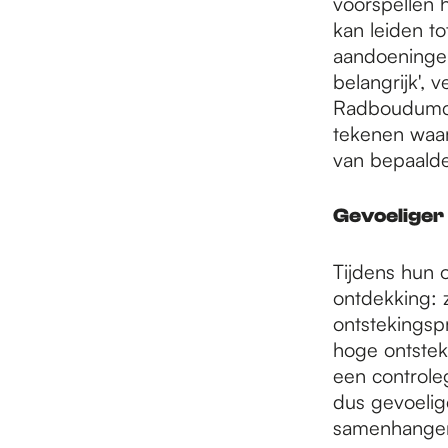
voorspellen 
kan leiden to
aandoeningen
belangrijk', 
Radboudumc .
tekenen waar
van bepaalde
Gevoeliger
Tijdens hun 
ontdekking: 
ontstekingspr
hoge ontstek
een controle
dus gevoeli
samenhangen