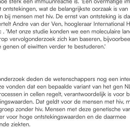
hoe sterk een immuunreactie is. 'Een overmatige i
t ontstekingen, wat de belangrijkste oorzaak is van
 bij mensen met hiv. De ernst van ontsteking is d
vertelt Andre van der Ven, hoogleraar International 
 'Met onze studie konden we een moleculaire lan
op vervolgonderzoek zich kan baseren, bijvoorbee
 genen of eiwitten verder te bestuderen.'
onderzoek deden de wetenschappers nog een inte
ze vonden dat een bepaalde variant van het gen N
ocessen in cellen regelt, verantwoordelijk is voor b
ingswaarden. Dat geldt voor de mensen met hiv, m
groep zonder hiv. Mensen met deze genetische varia
ger voor hoge ontstekingswaarden en de daarmee
de ziekten.