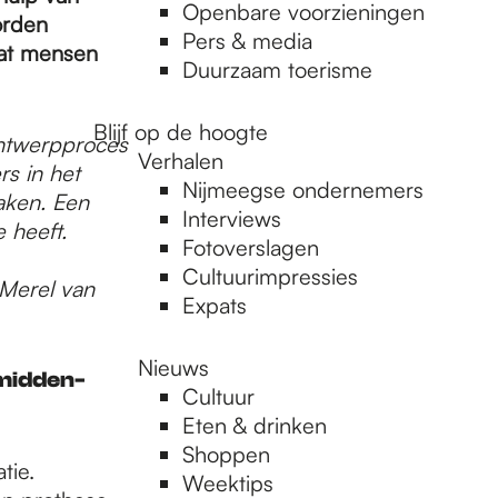
Openbare voorzieningen
orden
Pers & media
dat mensen
Duurzaam toerisme
Blijf op de hoogte
ontwerpproces
Verhalen
s in het
Nijmeegse ondernemers
aken. Een
Interviews
 heeft.
Fotoverslagen
Cultuurimpressies
 Merel van
Expats
Nieuws
 midden-
Cultuur
Eten & drinken
Shoppen
tie.
Weektips