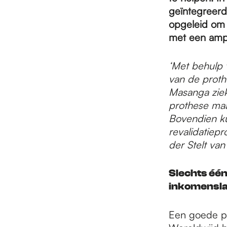
e
geïntegreerd
opgeleid om 
p
met een amp
‘Met behulp 
a
van de proth
Masanga ziek
prothese maa
g
Bovendien k
revalidatiep
e
der Stelt va
Slechts één
inkomensla
Een goede pr