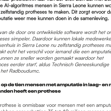
e AI-algoritmes mensen in Sierra Leone kunnen w
zelfstandig protheses te maken. Dit zorgt ervoor 
utatie weer mee kunnen doen in de samenleving.
van de door ons ontwikkelde software wordt het 
eses simpeler. Daardoor kunnen lokale medewerker
enhuis in Sierra Leone nu zelfstandig protheses m
kt echt het verschil voor iemand die een amputatie
unnen ze sneller worden gemaakt waardoor het
roces eerder start', aldus Technisch Geneeskundige
n het Radboudumc.
 op de tien mensen met amputatie in laag- en
nden heeft een prothese
othese is onmisbaar voor mensen met een amputa