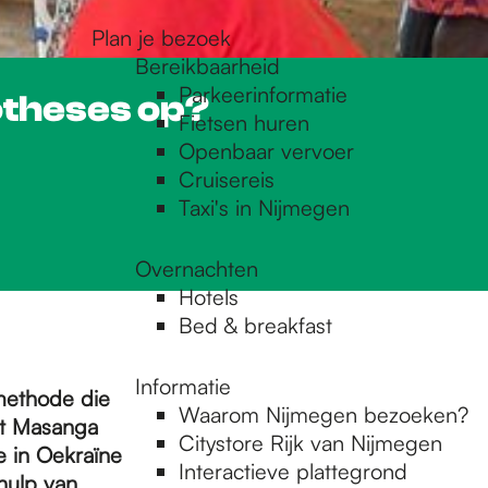
Plan je bezoek
Bereikbaarheid
Parkeerinformatie
otheses op?
Fietsen huren
Openbaar vervoer
Cruisereis
Taxi's in Nijmegen
Overnachten
Hotels
Bed & breakfast
Informatie
methode die
Waarom Nijmegen bezoeken?
et Masanga
Citystore Rijk van Nijmegen
 in Oekraïne
Interactieve plattegrond
ehulp van