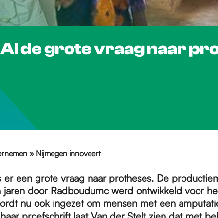
AI de grote vraag naar pr
ernemen
»
Nijmegen innoveert
s er een grote vraag naar protheses. De productie
n jaren door Radboudumc werd ontwikkeld voor h
ordt nu ook ingezet om mensen met een amputatie
 haar proefschrift laat Van der Stelt zien dat met b