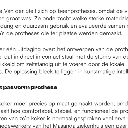
te Van der Stelt zich op beenprotheses, omdat de v
one groot was. Ze onderzocht welke sterke material
ngdurig en duurzaam gebruik en evalueerde samen 
ga’s de protheses die ter plaatse werden gemaakt.
ter één uitdaging over: het ontwerpen van de prot
 dat in direct in contact staat met de stomp van d
kkeld om zelfstandig uit te voeren door de lokale
De oplossing bleek te liggen in kunstmatige intell
lt pasvorm prothese
koker moet precies op maat gemaakt worden, omd
lt hoe comfortabel, stabiel, en functioneel de pro
en van zo’n koker is normaal gesproken veel ervar
medewerkers van het Masanga ziekenhuis een paar 