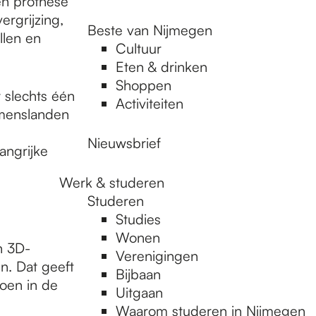
en prothese
ergrijzing,
Beste van Nijmegen
llen en
Cultuur
Eten & drinken
Shoppen
 slechts één
Activiteiten
omenslanden
Nieuwsbrief
angrijke
Werk & studeren
Studeren
Studies
Wonen
n 3D-
Verenigingen
n. Dat geeft
Bijbaan
oen in de
Uitgaan
Waarom studeren in Nijmegen