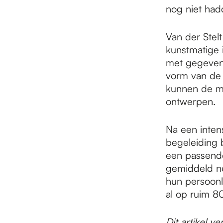
nog niet had
Van der Stel
kunstmatige i
met gegeven
vorm van de 
kunnen de me
ontwerpen.
Na een inten
begeleiding
een passende
gemiddeld n
hun persoonli
al op ruim 8
Dit artikel 