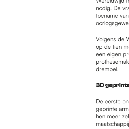
Wereldwijd h
nodig. De vr
toename van 
oorlogsgewe
Volgens de W
op de tien m
een eigen pr
prothesemake
drempel.
3D geprint
De eerste on
geprinte arm
hen meer zel
maatschappij