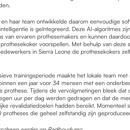
den.
t en haar team ontwikkelde daarom eenvoudige sof
ntelligentie is geïntegreerd. Deze AI-algoritmes zij
s van ervaren prothesemakers en kunnen daardoor
prothesekoker voorspellen. Met behulp van deze 
dewerkers in Sierra Leone de prothesekokers zelf
sieve trainingsperiode maakte het lokale team met
 binnen een jaar voor 34 mensen met een onderbe
 prothese. Tijdens de vervolgmetingen bleek dat 
egen uur per dag werden gedragen en dat de me
jke revalidatiedoelen hadden bereikt. Momenteel st
0 protheses die geheel zelfstandig zijn geproducee
verscheen eerder op
Radboudumc
.