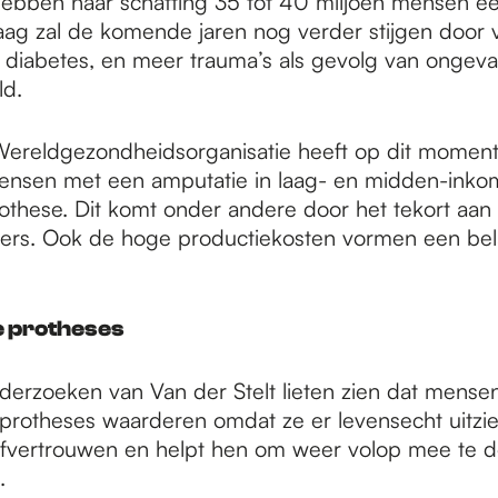
ebben naar schatting 35 tot 40 miljoen mensen e
aag zal de komende jaren nog verder stijgen door v
diabetes, en meer trauma’s als gevolg van ongeva
ld.
ereldgezondheidsorganisatie heeft op dit moment
ensen met een amputatie in laag- en midden-ink
othese. Dit komt onder andere door het tekort aan
rs. Ook de hoge productiekosten vormen een bel
e protheses
derzoeken van Van der Stelt lieten zien dat mense
protheses waarderen omdat ze er levensecht uitzie
fvertrouwen en helpt hen om weer volop mee te d
.