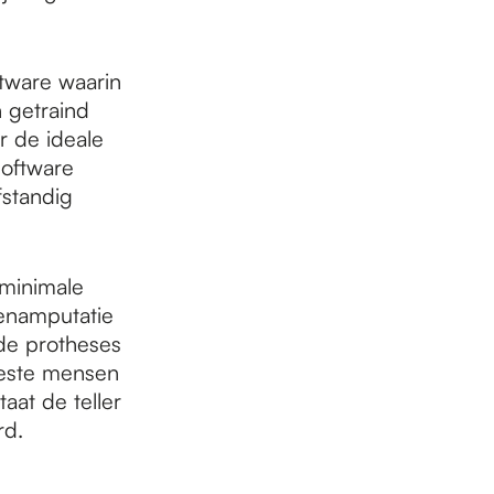
tware waarin
n getraind
 de ideale
software
standig
 minimale
enamputatie
de protheses
este mensen
aat de teller
rd.