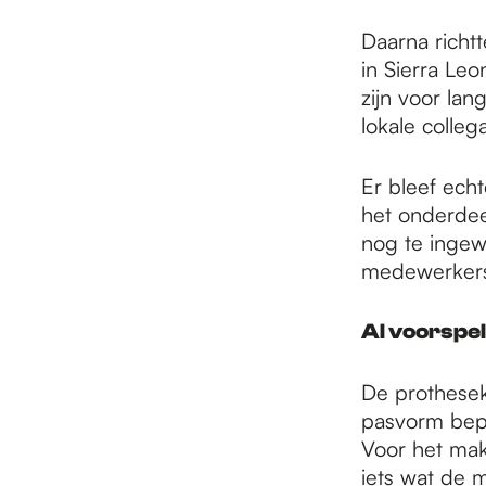
Daarna richt
in Sierra Le
zijn voor la
lokale colle
Er bleef ech
het onderdeel
nog te ingewi
medewerkers. 
AI voorspe
De prothese
pasvorm bepaa
Voor het mak
iets wat de 