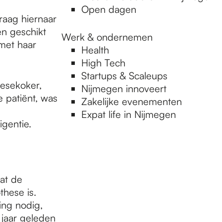
Open dagen
raag hiernaar
en geschikt
Werk & ondernemen
met haar
Health
High Tech
Startups & Scaleups
hesekoker,
Nijmegen innoveert
e patiënt, was
Zakelijke evenementen
Expat life in Nijmegen
igentie.
at de
these is.
ing nodig,
jaar geleden