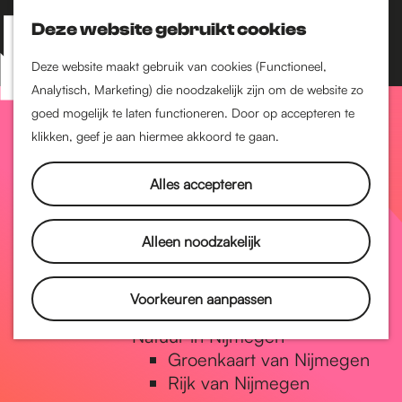
Nijmegen-Zuid
Nijmegen-Nieuw-West
Deze website gebruikt cookies
Z
K
Nijmegen-Oud-West
o
a
M
Deze website maakt gebruik van cookies (Functioneel,
Dukenburg
e
a
Analytisch, Marketing) die noodzakelijk zijn om de website zo
e
Lindenholt
G
k
r
goed mogelijk te laten functioneren. Door op accepteren te
n
e
t
klikken, geef je aan hiermee akkoord te gaan.
Historie
u
n
De oudste stad van
a
Alles accepteren
Nederland
Historische tijdlijn
n
Romeinse Limes
Alleen noodzakelijk
Vrede van Nijmegen
Penning
a
Voorkeuren aanpassen
Natuur in Nijmegen
Groenkaart van Nijmegen
a
Rijk van Nijmegen