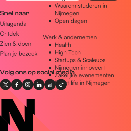
Waarom studeren in
m
Snel naar
Nijmegen
a
Open dagen
Uitagenda
i
Ontdek
l
Werk & ondernemen
a
Zien & doen
Health
d
High Tech
Plan je bezoek
Startups & Scaleups
r
Nijmegen innoveert
e
Volg ons op social media
Zakelijke evenementen
s
Expat life in Nijmegen
X
F
I
L
Y
T
I
a
n
i
o
i
n
c
s
n
u
k
t
e
t
k
T
T
o
b
a
e
u
o
N
o
g
d
b
k