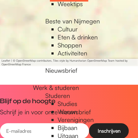
a
r
Weektips
r
p
k
a
Beste van Nijmegen
r
Cultuur
k
Eten & drinken
Shoppen
Activiteiten
Leaflet
|
© OpenStreetMap contributors, Tiles style by Humanitarian OpenStreetMap Team hosted by
OpenStreetMap France
Nieuwsbrief
Werk & studeren
Studeren
Blijf op de hoogte
Studies
Wonen
Schrijf je in voor onze nieuwsbrief
Verenigingen
E
Bijbaan
Uitgaan
-