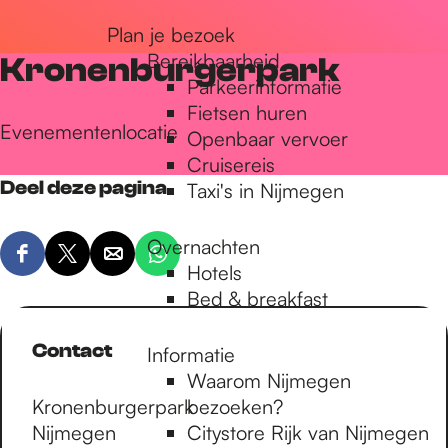
r
Plan je bezoek
Bereikbaarheid
Kronenburgerpark
Parkeerinformatie
d
Fietsen huren
Evenementenlocatie
Openbaar vervoer
Cruisereis
e
Deel deze pagina
Taxi's in Nijmegen
h
Overnachten
D
D
D
D
Hotels
e
e
e
e
Bed & breakfast
o
e
e
e
e
l
l
l
l
Contact
Informatie
d
d
d
d
m
Waarom Nijmegen
e
e
e
e
Kronenburgerpark
bezoeken?
z
z
z
z
Nijmegen
Citystore Rijk van Nijmegen
e
e
e
e