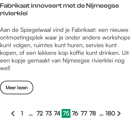
g
v
S
Fabrikaat innoveert met de Nijmeegse
b
e
i
rivierklei
i
p
j
e
l
f
F
Aan de Spiegelwaal vind je Fabrikaat: een nieuwe
d
e
j
a
ontmoetingsplek waar je onder andere workshops
t
k
a
b
kunt volgen, ruimtes kunt huren, servies kunt
v
v
a
r
kopen, of een lekkere kop koffie kunt drinken. Uit
e
o
r
i
een kopje gemaakt van Nijmeegse rivierklei nog
i
o
R
k
wel!
l
r
U
a
i
k
I
a
g
w
S
o
Meer lezen
t
e
e
v
i
p
t
e
n
l
s
r
1
…
72
73
74
75
76
77
78
…
180
n
e
b
G
G
G
G
G
H
G
G
G
G
G
F
o
k
a
a
a
a
a
a
u
a
a
a
a
a
a
v
v