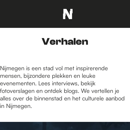
G
a
n
Verhalen
a
a
r
d
Nijmegen is een stad vol met inspirerende
e
mensen, bijzondere plekken en leuke
h
evenementen. Lees interviews, bekijk
o
fotoverslagen en ontdek blogs. We vertellen je
m
alles over de binnenstad en het culturele aanbod
e
in Nijmegen.
p
a
6
g
6