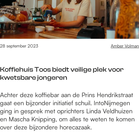
t
l
v
i
N
i
e
i
e
k
j
w
L
m
:
e
e
A
28 september 2023
Amber Volman
i
g
r
d
e
t
e
n
Koffiehuis Toos biedt veilige plek voor
i
r
kwetsbare jongeren
s
F
t
e
K
Achter deze koffiebar aan de Prins Hendrikstraat
i
n
o
gaat een bijzonder initiatief schuil. IntoNijmegen
e
n
ff
ging in gesprek met oprichters Linda Veldhuizen
k
e
i
en Mascha Knipping, om alles te weten te komen
L
S
e
over deze bijzondere horecazaak.
e
a
h
i
e