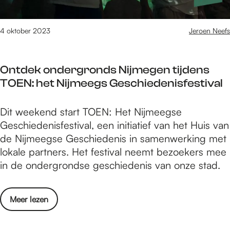
d
v
e
a
n
4 oktober 2023
Jeroen Neefs
n
a
n
c
a
Ontdek ondergronds Nijmegen tijdens
h
c
TOEN: het Nijmeegs Geschiedenisfestival
t
h
t
t
O
Dit weekend start TOEN: Het Nijmeegse
i
b
n
Geschiedenisfestival, een initiatief van het Huis van
p
u
t
de Nijmeegse Geschiedenis in samenwerking met
s
r
d
lokale partners. Het festival neemt bezoekers mee
v
g
e
in de ondergrondse geschiedenis van onze stad.
a
e
k
n
m
o
n
e
o
Meer lezen
n
a
e
v
d
c
s
e