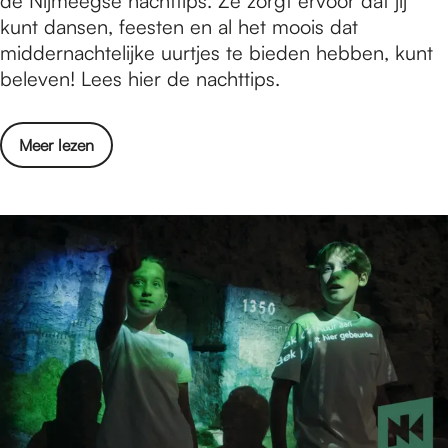
de Nijmeegse nachttips. Ze zorgt ervoor dat jij
u
t
kunt dansen, feesten en al het moois dat
l
o
middernachtelijke uurtjes te bieden hebben, kunt
t
b
beleven! Lees hier de nachttips.
a
e
t
r
e
o
Meer lezen
:
n
v
d
e
e
r
n
O
a
k
c
t
h
o
t
b
t
e
i
r
p
:
s