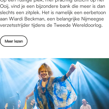
m
u
p
Ooij, vind je een bijzondere bank die meer is dan
n
a
r
e
slechts een zitplek. Het is namelijk een eerbetoon
d
v
A
n
aan Wiardi Beckman, een belangrijke Nijmeegse
e
a
c
b
verzetsstrijder tijdens de Tweede Wereldoorlog.
z
n
a
a
e
C
d
r
m
u
o
Meer lezen
e
e
a
l
v
m
k
a
t
e
y
u
n
u
r
n
d
u
O
s
r
p
t
A
e
i
c
n
n
a
b
N
d
a
i
e
r
j