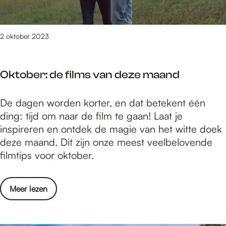
r
O
e
a
e
E
e
t
r
N
g
j
2 oktober 2023
e
:
s
e
n
h
G
i
m
e
e
Oktober: de films van deze maand
n
e
t
s
s
t
N
c
O
De dagen worden korter, en dat betekent één
p
h
i
h
k
ding: tijd om naar de film te gaan! Laat je
i
e
j
i
t
inspireren en ontdek de magie van het witte doek
r
t
m
e
o
deze maand. Dit zijn onze meest veelbelovende
e
n
e
d
b
filmtips voor oktober.
r
a
e
e
e
e
j
g
n
r
n
a
s
o
Meer lezen
i
:
m
a
G
v
s
d
e
r
e
e
f
e
t
s
s