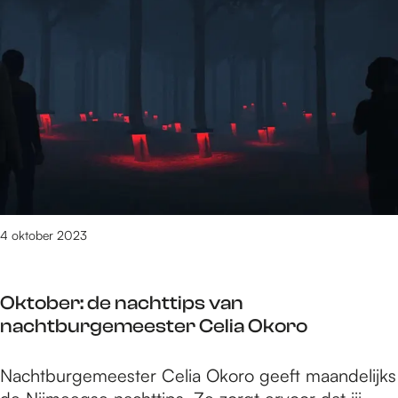
e
7
t
/
m
6
7
5
v
a
n
4 oktober 2023
1
6
1
Oktober: de nachttips van
2
nachtburgemeester Celia Okoro
r
e
O
Nachtburgemeester Celia Okoro geeft maandelijks
s
k