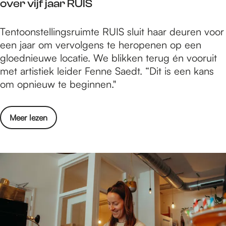
over vijf jaar RUIS
r
t
d
t
u
e
I
Tentoonstellingsruimte RUIS sluit haar deuren voor
e
r
n
n
een jaar om vervolgens te heropenen op een
d
e
k
t
gloednieuwe locatie. We blikken terug én vooruit
o
e
b
e
met artistiek leider Fenne Saedt. “Dit is een kans
e
l
a
r
om opnieuw te beginnen."
n
N
n
v
i
i
k
i
n
j
o
Meer lezen
e
c
m
v
w
u
e
e
:
l
g
r
A
t
e
I
r
u
n
n
t
r
t
i
e
e
s
e
r