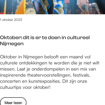
m
e
m
y
k
e
u
g
n
1 oktober 2023
e
s
n
t
:
Oktober: dit is er te doen in cultureel
i
d
Nijmegen
n
e
N
W
O
Oktober in Nijmegen belooft een maand vol
i
i
k
culturele ontdekkingen te worden die je niet wilt
j
a
t
missen. Laat je onderdompelen in een mix van
m
r
o
inspirerende theatervoorstellingen, festivals,
e
d
b
concerten en kunstexposities. Dit zijn onze
g
i
e
cultuurtips voor oktober!
e
B
r
n
e
:
:
c
o
Meer lezen