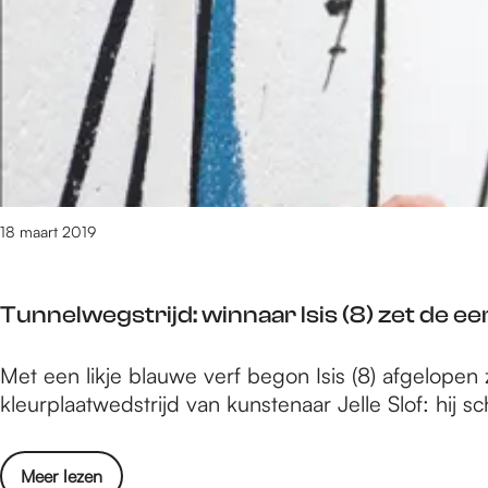
e
t
/
m
1
5
5
7
v
18 maart 2019
a
n
1
Tunnelwegstrijd: winnaar Isis (8) zet de e
6
1
T
Met een likje blauwe verf begon Isis (8) afgelopen
2
u
kleurplaatwedstrijd van kunstenaar Jelle Slof: hij 
r
n
e
n
s
o
Meer lezen
e