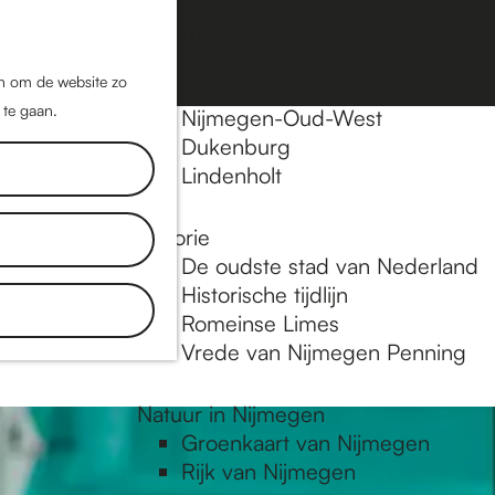
Nijmegen-Oost
Nijmegen-Midden
Z
K
Nijmegen-Zuid
o
a
M
jn om de website zo
Nijmegen-Nieuw-West
e
a
 te gaan.
e
Nijmegen-Oud-West
k
r
Dukenburg
n
e
t
Lindenholt
u
n
Historie
plekken en
De oudste stad van Nederland
tdek blogs.
Historische tijdlijn
 in
Romeinse Limes
Vrede van Nijmegen Penning
Natuur in Nijmegen
Groenkaart van Nijmegen
Rijk van Nijmegen