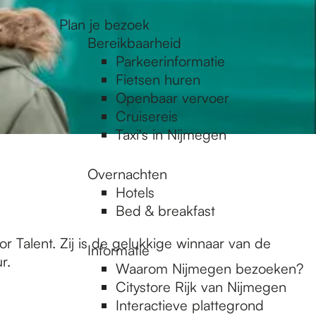
Plan je bezoek
Bereikbaarheid
Parkeerinformatie
Fietsen huren
Openbaar vervoer
Cruisereis
Taxi's in Nijmegen
Overnachten
Hotels
Bed & breakfast
r Talent. Zij is de gelukkige winnaar van de
Informatie
r.
Waarom Nijmegen bezoeken?
Citystore Rijk van Nijmegen
Interactieve plattegrond