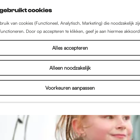
gebruikt cookies
ruik van cookies (Functioneel, Analytisch, Marketing) die noodzakelijk zi
 functioneren. Door op accepteren te klikken, geef je aan hiermee akkoord
Verhalen
Alles accepteren
Alleen noodzakelijk
een stad vol met inspirerende mensen, bijzondere 
enten. Lees interviews, bekijk fotoverslagen en on
Voorkeuren aanpassen
je alles over de binnenstad en het culturele aanbod