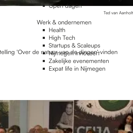
Open dagen
Ted van Aanholt
Werk & ondernemen
Health
High Tech
Startups & Scaleups
telling 'Over de natuur van de dingen' vinden
Nijmegen innoveert
Zakelijke evenementen
Expat life in Nijmegen