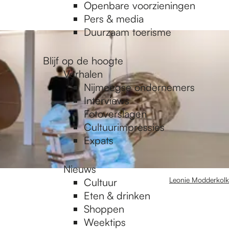
Openbare voorzieningen
Pers & media
Duurzaam toerisme
Blijf op de hoogte
Verhalen
Nijmeegse ondernemers
Interviews
Fotoverslagen
Cultuurimpressies
Expats
Nieuws
Leonie Modderkolk
Cultuur
Eten & drinken
Shoppen
Weektips