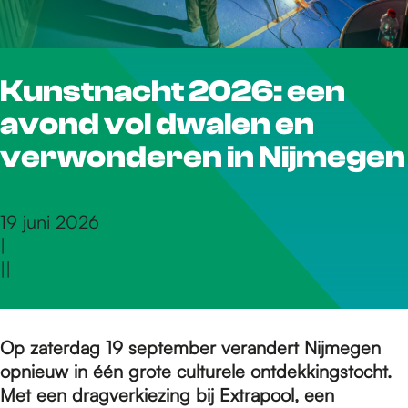
r
Kunstnacht 2026: een
d
avond vol dwalen en
e
verwonderen in Nijmegen
h
19 juni 2026
|
|
|
o
m
Op zaterdag 19 september verandert Nijmegen
opnieuw in één grote culturele ontdekkingstocht.
Met een dragverkiezing bij Extrapool, een