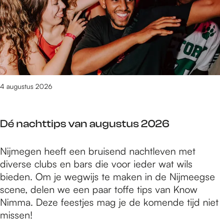
g
m
t
i
d
g
o
i
i
r
e
r
n
t
d
e
n
a
n
s
i
p
Y
a
e
v
s
r
U
f
n
a
c
o
C
E
n
i
g
A
d
4 augustus 2026
g
p
r
b
w
t
l
a
e
i
b
i
m
Dé nachttips van augustus 2026
g
n
a
n
m
o
S
n
a
a
n
D
Nijmegen heeft een bruisend nachtleven met
m
d
i
s
n
é
diverse clubs en bars die voor ieder wat wils
i
s
r
e
e
n
bieden. Om je wegwijs te maken in de Nijmeegse
t
i
e
r
n
a
scene, delen we een paar toffe tips van Know
s
n
p
i
c
Nimma. Deze feestjes mag je de komende tijd niet
v
d
r
e
h
missen!
a
e
o