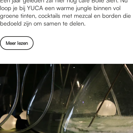
Een jaar geleden zat hier nog café Bolle Sien. Nu
t
a
loop je bij YUCA een warme jungle binnen vol
e
n
groene tinten, cocktails met mezcal en borden die
n
c
bedoeld zijn om samen te delen.
o
c
o
Meer lezen
k
v
t
e
a
r
i
V
l
a
s
n
o
c
p
o
M
c
a
k
l
t
l