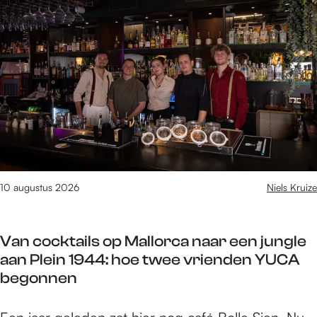
e
/
m
9
v
a
n
1
6
1
2
10 augustus 2026
Niels Kruize
r
e
s
Van cocktails op Mallorca naar een jungle
u
aan Plein 1944: hoe twee vrienden YUCA
l
begonnen
t
a
V