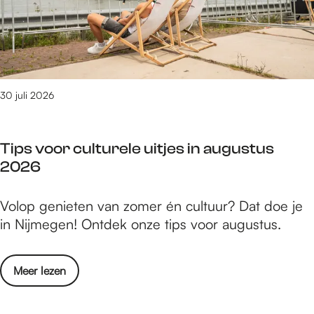
t
o
i
u
o
t
s
l
z
2
v
i
0
o
j
2
30 juli 2026
o
n
6
r
d
:
s
e
Tips voor culturele uitjes in augustus
d
t
f
2026
i
a
i
t
a
l
T
Volop genieten van zomer én cultuur? Dat doe je
z
t
m
i
in Nijmegen! Ontdek onze tips voor augustus.
i
t
p
j
i
s
n
p
o
Meer lezen
v
d
s
v
o
e
e