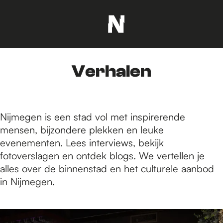
G
a
n
Verhalen
a
a
r
d
Nijmegen is een stad vol met inspirerende
e
mensen, bijzondere plekken en leuke
h
evenementen. Lees interviews, bekijk
o
fotoverslagen en ontdek blogs. We vertellen je
m
alles over de binnenstad en het culturele aanbod
e
in Nijmegen.
p
a
1
g
t