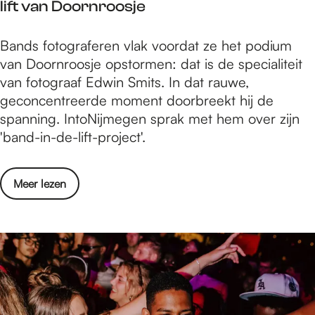
w
lift van Doornroosje
n
k
1
e
t
:
9
e
F
Bands fotograferen vlak voordat ze het podium
e
m
4
v
o
van Doornroosje opstormen: dat is de specialiteit
n
u
4
r
t
van fotograaf Edwin Smits. In dat rauwe,
o
l
:
i
o
geconcentreerde moment doorbreekt hij de
n
t
h
e
g
spanning. IntoNijmegen sprak met hem over zijn
d
i
o
n
r
'band-in-de-lift-project'.
e
d
e
d
a
r
i
t
e
a
z
s
w
o
Meer lezen
n
f
o
c
e
v
Y
E
e
i
e
e
U
d
k
p
v
r
C
w
:
l
r
F
A
i
m
i
i
o
b
n
u
n
e
t
e
S
l
a
n
o