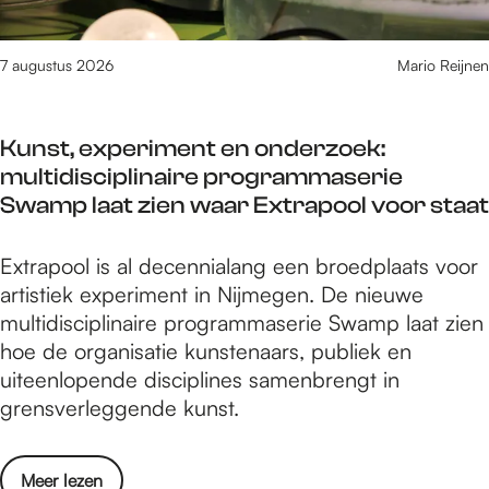
a
o
i
r
l
7 augustus 2026
Mario Reijnen
c
s
a
o
n
Kunst, experiment en onderzoek:
p
a
multidisciplinaire programmaserie
M
a
Swamp laat zien waar Extrapool voor staat
a
r
l
e
K
Extrapool is al decennialang een broedplaats voor
l
e
u
artistiek experiment in Nijmegen. De nieuwe
o
n
n
multidisciplinaire programmaserie Swamp laat zien
r
j
s
hoe de organisatie kunstenaars, publiek en
c
u
t
uiteenlopende disciplines samenbrengt in
a
n
,
grensverleggende kunst.
n
g
e
a
l
x
a
e
o
Meer lezen