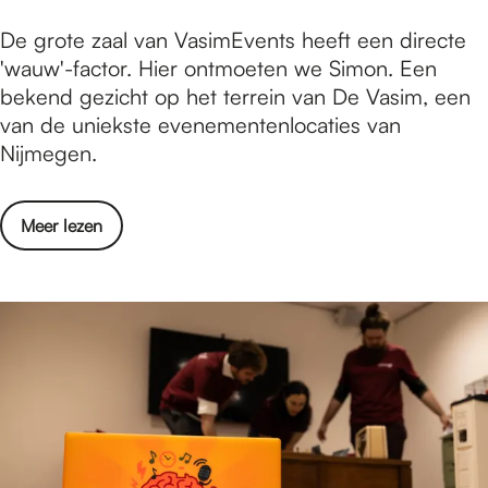
e
n
V
De grote zaal van VasimEvents heeft een directe
u
a
a
'wauw'-factor. Hier ontmoeten we Simon. Een
i
u
s
bekend gezicht op het terrein van De Vasim, een
t
g
i
van de uniekste evenementenlocaties van
j
u
m
Nijmegen.
e
s
E
s
t
v
i
u
o
Meer lezen
e
n
s
v
n
a
2
e
t
u
0
r
s
g
2
V
w
u
6
a
e
s
s
e
t
i
t
u
m
h
s
E