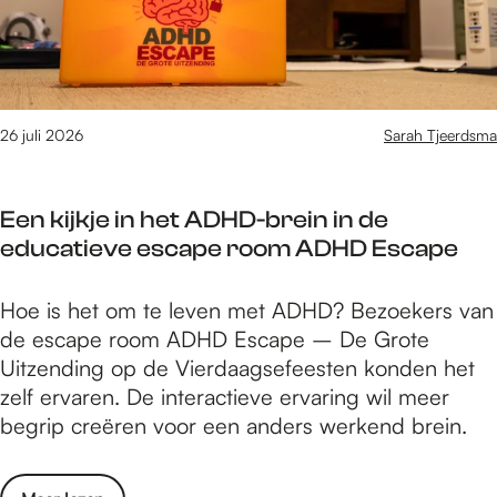
o
2
v
e
0
e
j
2
n
e
6
t
e
s
26 juli 2026
Sarah Tjeerdsma
v
w
e
e
n
Een kijkje in het ADHD-brein in de
e
t
educatieve escape room ADHD Escape
t
s
h
o
E
Hoe is het om te leven met ADHD? Bezoekers van
o
r
e
de escape room ADHD Escape – De Grote
e
g
n
Uitzending op de Vierdaagsefeesten konden het
j
a
k
zelf ervaren. De interactieve ervaring wil meer
e
n
i
begrip creëren voor een anders werkend brein.
e
i
j
v
s
k
e
e