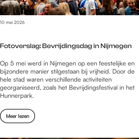
e
l
s
a
t
g
10 mei 2026
i
:
v
I
a
Fotoverslag: Bevrijdingsdag in Nijmegen
c
l
o
2
F
Op 5 mei werd in Nijmegen op een feestelijke en
n
0
o
bijzondere manier stilgestaan bij vrijheid. Door de
i
2
t
hele stad waren verschillende activiteiten
c
6
o
georganiseerd, zoals het Bevrijdingsfestival in het
F
v
Hunnerpark.
e
e
s
r
t
o
Meer lezen
s
i
v
l
v
e
a
a