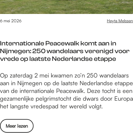
2
i
6
p
s
6 mei 2026
Heyta Melssen
v
a
Internationale Peacewalk komt aan in
n
Nijmegen: 250 wandelaars verenigd voor
m
vrede op laatste Nederlandse etappe
e
i
I
Op zaterdag 2 mei kwamen zo’n 250 wandelaars
2
n
aan in Nijmegen op de laatste Nederlandse etappe
0
t
van de internationale Peacewalk. Deze tocht is een
2
e
gezamenlijke pelgrimstocht die dwars door Europa
6
r
het langste vredespad ter wereld volgt.
n
a
o
Meer lezen
t