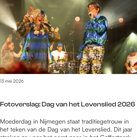
e
t
/
m
6
3
v
a
n
1
6
13 mei 2026
1
2
r
Fotoverslag: Dag van het Levenslied 2026
e
s
F
Moederdag in Nijmegen staat traditiegetrouw in
u
o
het teken van de Dag van het Levenslied. Dit jaar
l
t