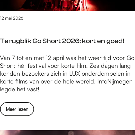
l
t
a
L
g
12 mei 2026
e
:
v
D
e
Terugblik Go Short 2026: kort en goed!
a
n
g
s
T
Van 7 tot en met 12 april was het weer tijd voor Go
v
l
e
Short: hét festival voor korte film. Zes dagen lang
a
i
r
konden bezoekers zich in LUX onderdompelen in
n
e
u
korte films van over de hele wereld. IntoNijmegen
h
d
g
legde het vast!
e
2
b
t
0
l
L
2
o
Meer lezen
i
e
6
v
k
v
e
G
e
r