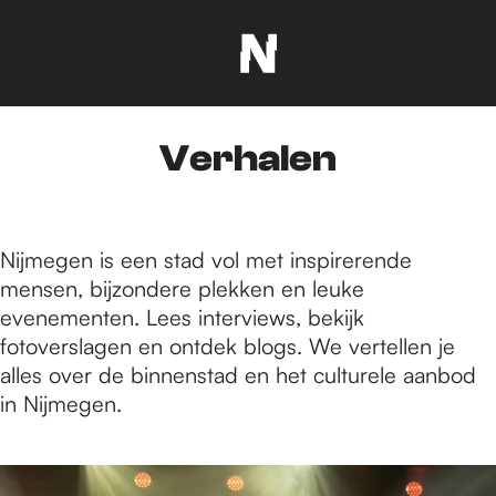
G
a
n
Verhalen
a
a
r
d
Nijmegen is een stad vol met inspirerende
e
mensen, bijzondere plekken en leuke
h
evenementen. Lees interviews, bekijk
o
fotoverslagen en ontdek blogs. We vertellen je
m
alles over de binnenstad en het culturele aanbod
e
in Nijmegen.
p
a
5
g
5