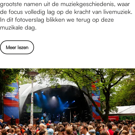
t
grootste namen uit de muziekgeschiedenis, waar
0
o
o
de focus volledig lag op de kracht van livemuziek.
2
e
v
In dit fotoverslag blikken we terug op deze
6
d
e
muzikale dag.
:
!
r
k
s
o
o
Meer lezen
l
r
v
a
t
e
g
e
r
:
n
F
I
g
o
c
o
t
o
e
o
n
d
v
i
!
e
c
r
F
s