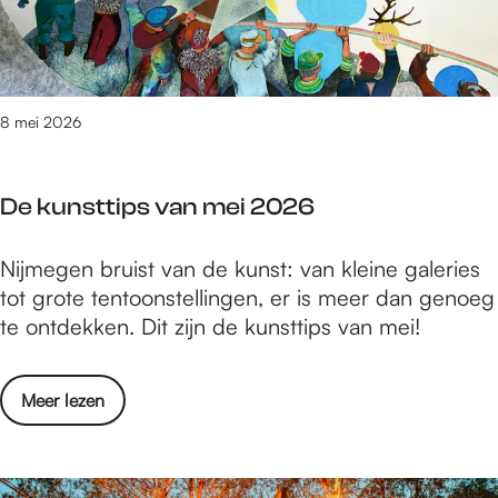
v
c
e
e
h
n
n
e
N
n
i
8 mei 2026
k
j
t
m
D
De kunsttips van mei 2026
e
R
g
U
D
Nijmegen bruist van de kunst: van kleine galeries
e
P
e
tot grote tentoonstellingen, er is meer dan genoeg
n
u
k
te ontdekken. Dit zijn de kunsttips van mei!
s
i
u
c
t
n
h
z
o
Meer lezen
s
e
i
v
t
n
c
e
t
k
h
r