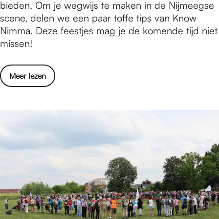
n
bieden. Om je wegwijs te maken in de Nijmeegse
2
a
a
scene, delen we een paar toffe tips van Know
0
k
c
Nimma. Deze feestjes mag je de komende tijd niet
2
h
missen!
6
t
t
o
Meer lezen
i
v
p
e
s
r
v
D
a
é
n
n
m
a
e
c
i
h
2
t
0
t