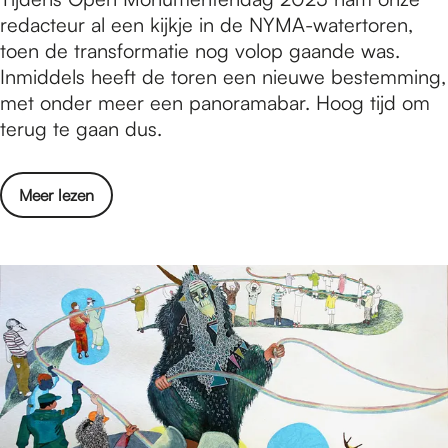
n
o
redacteur al een kijkje in de NYMA-watertoren,
j
N
o
toen de transformatie nog volop gaande was.
d
i
g
Inmiddels heeft de toren een nieuwe bestemming,
i
j
b
met onder meer een panoramabar. Hoog tijd om
n
m
o
terug te gaan dus.
g
e
v
s
g
e
d
e
o
Meer lezen
n
a
n
v
N
g
e
i
i
r
j
n
H
m
N
o
e
i
o
g
j
g
e
m
b
n
e
o
s
g