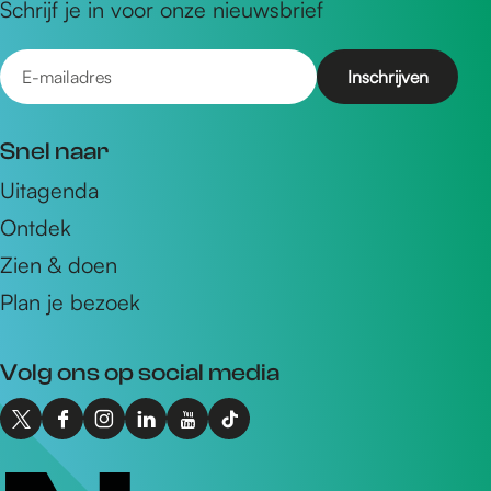
Schrijf je in voor onze nieuwsbrief
E
-
m
Snel naar
a
Uitagenda
i
Ontdek
l
a
Zien & doen
d
Plan je bezoek
r
e
Volg ons op social media
s
X
F
I
L
Y
T
I
a
n
i
o
i
n
c
s
n
u
k