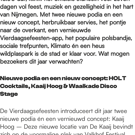
e
dagen vol feest, muziek en gezelligheid in het hart
van Nijmegen. Met twee nieuwe podia en een
p
nieuw concept, herbruikbaar servies, het pontje
naar de overkant, een vernieuwde
Vierdaagsefeesten-app, het populaire polsbandje,
a
sociale trefpunten, Klimato én een heus
wildplaspark is de stad er klaar voor. Wat mogen
bezoekers dit jaar verwachten?
g
Nieuwe podia en een nieuw concept: HOLT
e
Cocktails, Kaaij Hoog & Waalkade Disco
Stage
De Vierdaagsefeesten introduceert dit jaar twee
nieuwe podia én een vernieuwd concept: Kaaij
Hoog – Deze nieuwe locatie van De Kaaij bevindt
zich op de voormalige plek van Valkhof Festival