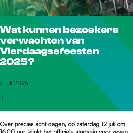
r
Wat kunnen bezoekers
d
verwachten van
e
Vierdaagsefeesten
2025?
h
5 juli 2025
|
o
|
|
m
Over precies acht dagen, op zaterdag 12 juli om
16.00 uur, klinkt het officiële startsein voor zeven