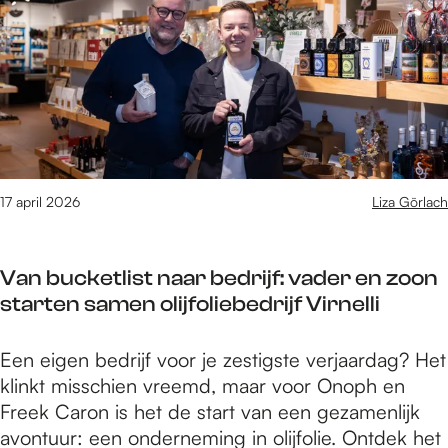
h
u
d
d
r
m
o
k
a
a
N
a
o
j
a
g
i
t
p
e
g
f
m
o
d
M
s
e
m
:
a
e
K
s
a
e
t
x
o
t
”
e
m
i
n
i
:
n
17 april 2026
Liza Görlach
e
c
i
v
“
s
n
o
n
a
I
t
s
m
g
l
Van bucketlist naar bedrijf: vader en zoon
k
u
e
i
s
starten samen olijfoliebedrijf Virnelli
h
k
n
d
d
o
j
g
d
a
o
V
Een eigen bedrijf voor je zestigste verjaardag? Het
e
a
e
g
p
a
klinkt misschien vreemd, maar voor Onoph en
M
a
n
f
d
n
Freek Caron is het de start van een gezamenlijk
e
n
i
e
a
b
avontuur: een onderneming in olijfolie. Ontdek het
x
i
n
s