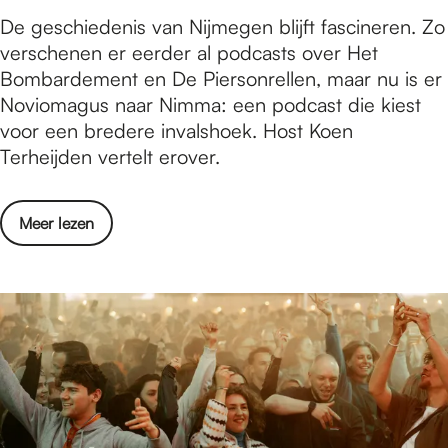
t
P
De geschiedenis van Nijmegen blijft fascineren. Zo
a
u
verschenen er eerder al podcasts over Het
t
b
Bombardement en De Piersonrellen, maar nu is er
e
l
Noviomagus naar Nimma: een podcast die kiest
n
i
voor een bredere invalshoek. Host Koen
e
Terheijden vertelt erover.
k
s
o
Meer lezen
h
v
i
e
s
r
t
P
o
u
r
b
i
l
c
i
u