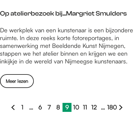
i
u
g
Op atelierbezoek bij...Margriet Smulders
w
e
e
r
O
De werkplek van een kunstenaar is een bijzondere
a
d
p
ruimte. In deze reeks korte fotoreportages, in
l
a
a
samenwerking met Beeldende Kunst Nijmegen,
b
n
t
stappen we het atelier binnen en krijgen we een
u
o
e
inkijkje in de wereld van Nijmeegse kunstenaars.
m
o
l
r
i
i
u
t
o
Meer lezen
e
i
v
r
g
e
b
e
r
1
…
6
7
8
9
10
11
12
…
180
e
r
G
G
G
G
G
H
G
G
G
G
G
O
z
d
a
a
a
a
a
u
a
a
a
a
a
p
o
a
a
n
n
n
n
n
i
n
n
n
n
n
e
n