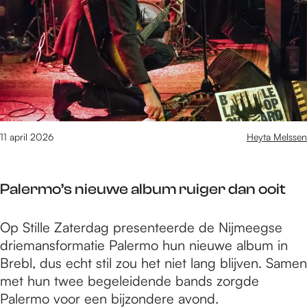
n
v
N
a
i
k
j
a
m
n
e
t
g
i
e
e
11 april 2026
Heyta Melssen
n
i
:
n
t
Palermo’s nieuwe album ruiger dan ooit
N
i
i
p
P
Op Stille Zaterdag presenteerde de Nijmeegse
j
s
a
driemansformatie Palermo hun nieuwe album in
m
m
l
Brebl, dus echt stil zou het niet lang blijven. Samen
e
e
e
met hun twee begeleidende bands zorgde
g
t
r
Palermo voor een bijzondere avond.
e
d