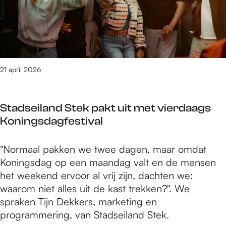
e
s
k
K
s
o
h
e
i
n
s
21 april 2026
T
t
e
o
r
Stadseiland Stek pakt uit met vierdaags
r
h
Koningsdagfestival
i
e
c
i
S
"Normaal pakken we twee dagen, maar omdat
u
j
t
Koningsdag op een maandag valt en de mensen
s
d
a
het weekend ervoor al vrij zijn, dachten we:
K
e
d
waarom niet alles uit de kast trekken?". We
o
n
s
spraken Tijn Dekkers, marketing en
e
h
e
programmering, van Stadseiland Stek.
n
o