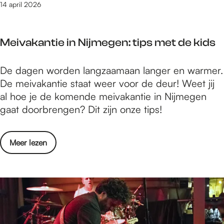
j
d
14 april 2026
g
r
f
a
e
i
V
g
n
j
Meivakantie in Nijmegen: tips met de kids
i
i
h
r
n
e
n
M
De dagen worden langzaamaan langer en warmer.
N
i
e
e
De meivakantie staat weer voor de deur! Weet jij
i
d
l
i
al hoe je de komende meivakantie in Nijmegen
j
l
v
gaat doorbrengen? Dit zijn onze tips!
m
i
a
e
k
g
o
Meer lezen
a
e
v
n
n
e
t
r
i
M
e
e
i
i