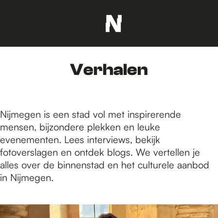
G
a
n
Verhalen
a
a
r
d
Nijmegen is een stad vol met inspirerende
e
mensen, bijzondere plekken en leuke
h
evenementen. Lees interviews, bekijk
o
fotoverslagen en ontdek blogs. We vertellen je
m
alles over de binnenstad en het culturele aanbod
e
in Nijmegen.
p
a
7
g
3