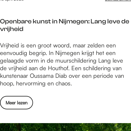
d
i
e
n
s
a
j
n
i
t
t
f
s
Openbare kunst in Nijmegen: Lang leve de
n
g
:
v
vrijheid
a
e
v
o
a
s
a
o
O
Vrijheid is een groot woord, maar zelden een
r
c
d
r
p
eenvoudig begrip. In Nijmegen krijgt het een
b
h
e
i
e
gelaagde vorm in de muurschildering Lang leve
e
i
r
e
n
de vrijheid aan de Houthof. Een schildering van
d
e
e
d
b
kunstenaar Oussama Diab over een periode van
r
d
n
e
a
hoop, hervorming en chaos.
i
e
z
r
r
j
n
o
e
e
f
i
o
o
e
Meer lezen
k
:
s
n
v
n
u
v
v
s
e
l
n
a
o
t
r
e
s
d
o