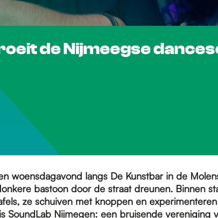
roeit de Nijmeegse dances
en woensdagavond langs De Kunstbar in de Molens
donkere bastoon door de straat dreunen. Binnen sta
tafels, ze schuiven met knoppen en experimentere
is
SoundLab Nijmegen
: een bruisende vereniging vo