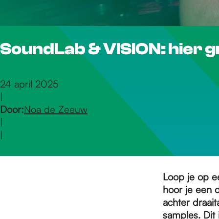
r
SoundLab & VISION: hier g
d
e
24 april 2025
|
Door:
Noa de Zeeuw
h
|
|
o
Loop je op e
m
hoor je een 
achter draai
samples. Dit 