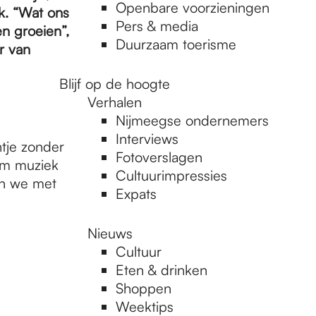
Openbare voorzieningen
k. “Wat ons
Pers & media
en groeien”,
Duurzaam toerisme
or van
Blijf op de hoogte
Verhalen
Nijmeegse ondernemers
Interviews
tje zonder
Fotoverslagen
 om muziek
Cultuurimpressies
jn we met
Expats
Nieuws
Cultuur
Eten & drinken
Shoppen
Weektips