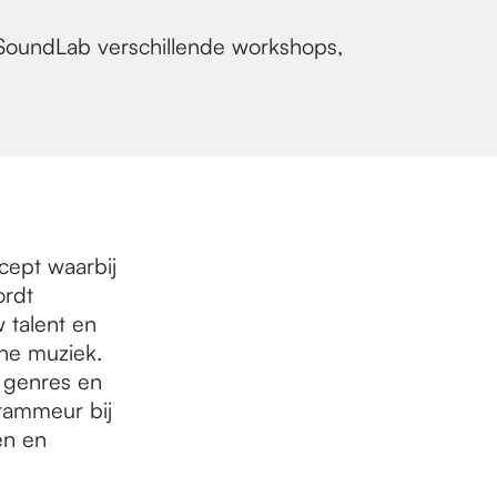
SoundLab verschillende workshops,
ept waarbij
ordt
 talent en
he muziek.
 genres en
grammeur bij
en en