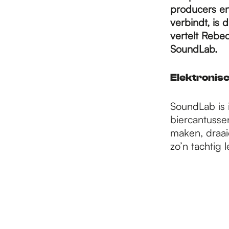
e
producers en
verbindt, is 
p
vertelt Rebec
SoundLab.
a
Elektronisc
SoundLab is 
g
biercantusse
maken, draai
e
zo’n tachtig 