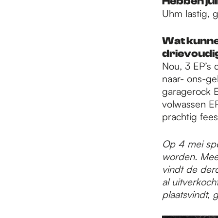
Hebben jul
Uhm lastig, 
Wat kunnen
drievoudi
Nou, 3 EP’s 
naar- ons-ge
garagerock E
volwassen EP
prachtig fee
Op 4 mei spe
worden. Meer
vindt de der
al uitverkoch
plaatsvindt, 