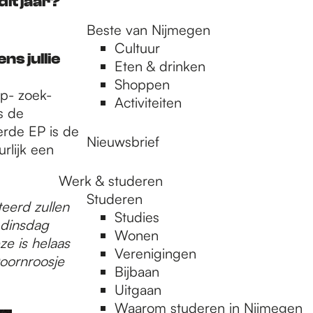
it jaar?
Beste van Nijmegen
Cultuur
s jullie
Eten & drinken
Shoppen
p- zoek-
Activiteiten
s de
rde EP is de
Nieuwsbrief
rlijk een
Werk & studeren
Studeren
eerd zullen
Studies
 dinsdag
Wonen
e is helaas
Verenigingen
Doornroosje
Bijbaan
Uitgaan
Waarom studeren in Nijmegen