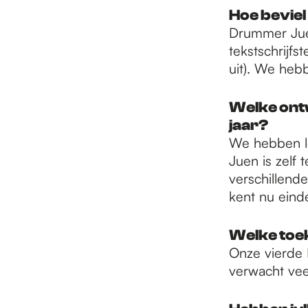
e
Hoe beviel
Drummer Juen
p
tekstschrijfs
uit). We heb
a
Welke ontw
jaar?
We hebben le
g
Juen is zelf
verschillend
e
kent nu einde
Welke toe
Onze vierde 
verwacht vee