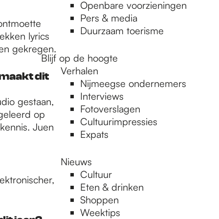
Openbare voorzieningen
Pers & media
ontmoette
Duurzaam toerisme
ekken lyrics
sen gekregen.
Blijf op de hoogte
Verhalen
maakt dit
Nijmeegse ondernemers
Interviews
dio gestaan,
Fotoverslagen
 geleerd op
Cultuurimpressies
kennis. Juen
Expats
Nieuws
Cultuur
ektronischer,
Eten & drinken
Shoppen
Weektips