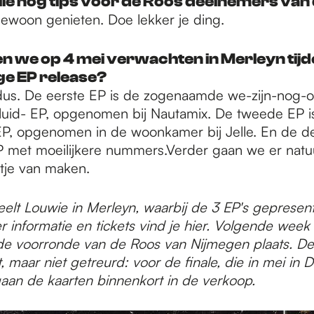
lie nog tips voor de Roos deelnemers van d
gewoon genieten. Doe lekker je ding.
 we op 4 mei verwachten in Merleyn tijden
ge EP release?
dus. De eerste EP is de zogenaamde we-zijn-nog-o
luid- EP, opgenomen bij Nautamix. De tweede EP i
P, opgenomen in de woonkamer bij Jelle. En de de
 met moeilijkere nummers.Verder gaan we er natuu
stje van maken.
elt Louwie in Merleyn, waarbij de 3 EP's gepresent
 informatie en tickets vind je hier. Volgende week
de voorronde van de Roos van Nijmegen plaats. Dez
t, maar niet getreurd: voor de finale, die in mei in 
gaan de kaarten binnenkort in de verkoop.