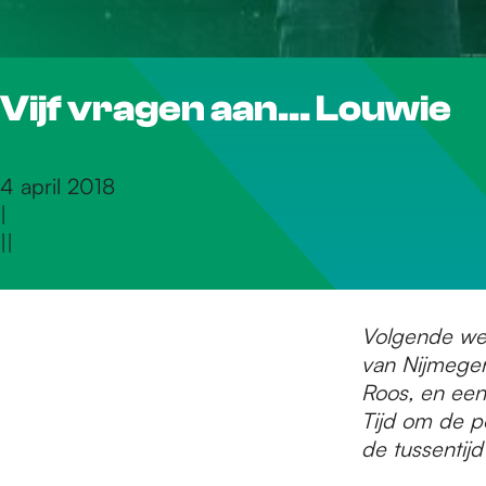
r
Vijf vragen aan... Louwie
d
e
4 april 2018
|
|
|
h
o
Volgende wee
van Nijmegen
Roos, en een 
m
Tijd om de p
de tussentijd