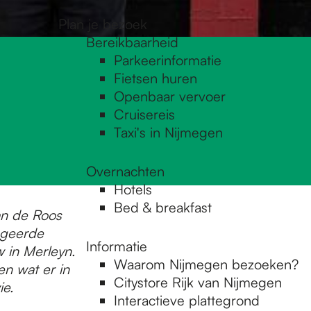
Plan je bezoek
Bereikbaarheid
Parkeerinformatie
Fietsen huren
Openbaar vervoer
Cruisereis
Taxi's in Nijmegen
Overnachten
Hotels
Bed & breakfast
an de Roos
egeerde
Informatie
w in Merleyn.
Waarom Nijmegen bezoeken?
n wat er in
Citystore Rijk van Nijmegen
ie.
Interactieve plattegrond