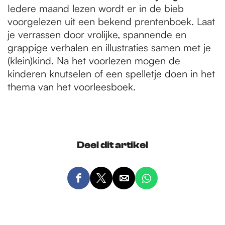
Iedere maand lezen wordt er in de bieb
voorgelezen uit een bekend prentenboek. Laat
je verrassen door vrolijke, spannende en
grappige verhalen en illustraties samen met je
(klein)kind. Na het voorlezen mogen de
kinderen knutselen of een spelletje doen in het
thema van het voorleesboek.
Deel dit artikel
D
D
D
D
e
e
e
e
e
e
e
e
l
l
l
l