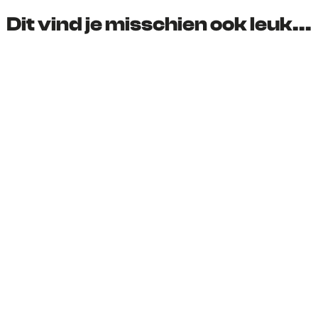
d
d
d
d
Dit vind je misschien ook leuk...
e
e
e
e
z
z
z
z
e
e
e
e
p
p
p
p
a
a
a
a
g
g
g
g
i
i
i
i
n
n
n
n
a
a
a
a
o
o
o
o
p
p
p
p
F
X
e
W
a
-
h
c
m
a
e
a
t
b
i
s