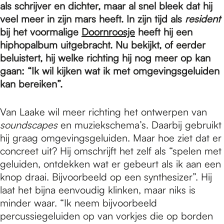
e
als schrijver en dichter, maar al snel bleek dat hij
veel meer in zijn mars heeft. In zijn tijd als
resident
bij het voormalige
Doornroosje
heeft hij een
p
hiphopalbum uitgebracht. Nu bekijkt, of eerder
beluistert, hij welke richting hij nog meer op kan
a
gaan: “Ik wil kijken wat ik met omgevingsgeluiden
kan bereiken”.
g
Van Laake wil meer richting het ontwerpen van
soundscapes
en muziekschema’s. Daarbij gebruikt
hij graag omgevingsgeluiden. Maar hoe ziet dat er
e
concreet uit? Hij omschrijft het zelf als “spelen met
geluiden, ontdekken wat er gebeurt als ik aan een
knop draai. Bijvoorbeeld op een synthesizer”. Hij
laat het bijna eenvoudig klinken, maar niks is
minder waar. “Ik neem bijvoorbeeld
percussiegeluiden op van vorkjes die op borden