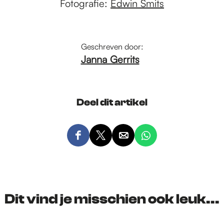
Fotografie:
Edwin Smits
Geschreven door:
Janna Gerrits
Deel dit artikel
D
D
D
D
e
e
e
e
e
e
e
e
l
l
l
l
d
d
d
d
Dit vind je misschien ook leuk...
e
e
e
e
z
z
z
z