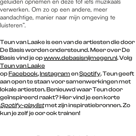
geluiden opnemen en deze tot iets muzikaals
verwerken. Om zo op een andere, meer
aandachtige, manier naar mijn omgeving te
luisteren”.
Teun van Laake is een van de artiesten die door
De Basis worden ondersteund. Meer over De
Basis vind je op
www.debasisnijmegen.nl
. Volg
Teun van Laake
op
Facebook
,
Instagram
en
Spotify
. Teun geeft
aan open te staan voor samenwerkingen met
lokale artiesten. Benieuwd waar Teun door
geïnspireerd raakt? Hier vind je een korte
Spotify-playlist
met zijn inspiratiebronnen. Zo
kun je zelf je oor ook trainen!