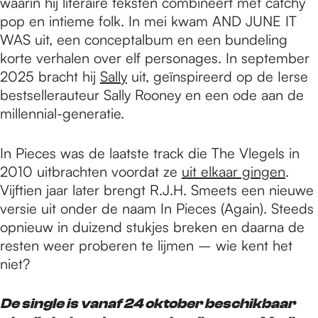
waarin hij literaire teksten combineert met catchy
pop en intieme folk. In mei kwam AND JUNE IT
WAS uit, een conceptalbum en een bundeling
korte verhalen over elf personages. In september
2025 bracht hij
Sally
uit, geïnspireerd op de Ierse
bestsellerauteur Sally Rooney en een ode aan de
millennial-generatie.
In Pieces was de laatste track die The Vlegels in
2010 uitbrachten voordat ze
uit elkaar gingen
.
Vijftien jaar later brengt R.J.H. Smeets een nieuwe
versie uit onder de naam In Pieces (Again). Steeds
opnieuw in duizend stukjes breken en daarna de
resten weer proberen te lijmen – wie kent het
niet?
De single is vanaf 24 oktober beschikbaar