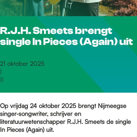
r
R.J.H. Smeets brengt
d
single In Pieces (Again) uit
e
21 oktober 2025
|
h
|
|
o
Op vrijdag 24 oktober 2025 brengt Nijmeegse
singer-songwriter, schrijver en
m
literatuurwetenschapper R.J.H. Smeets de single
In Pieces (Again) uit.