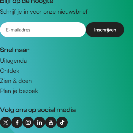
Blijf op de hoogte
Schrijf je in voor onze nieuwsbrief
E
-
m
Snel naar
a
Uitagenda
i
Ontdek
l
a
Zien & doen
d
Plan je bezoek
r
e
Volg ons op social media
s
X
F
I
L
Y
T