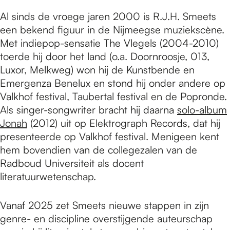
e
Al sinds de vroege jaren 2000 is R.J.H. Smeets
een bekend figuur in de Nijmeegse muziekscène.
p
Met indiepop-sensatie The Vlegels (2004-2010)
toerde hij door het land (o.a. Doornroosje, 013,
Luxor, Melkweg) won hij de Kunstbende en
a
Emergenza Benelux en stond hij onder andere op
Valkhof festival, Taubertal festival en de Popronde.
g
Als singer-songwriter bracht hij daarna
solo-album
Jonah
(2012) uit op Elektrograph Records, dat hij
presenteerde op Valkhof festival. Menigeen kent
e
hem bovendien van de collegezalen van de
Radboud Universiteit als docent
literatuurwetenschap.
Vanaf 2025 zet Smeets nieuwe stappen in zijn
genre- en discipline overstijgende auteurschap