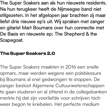
e
The Super Soakers aan als hun nieuwste residents.
Na hun terugkeer heeft de Nijmeegse band niet
stilgezeten. In het afgelopen jaar brachten zij maar
p
liefst drie nieuwe ep’s uit. Wij spraken met zanger
en gitarist Mart Boumans over hun connectie met
a
De Basis en nieuwste ep: The Shepherd & the
Scapegoat.
g
The Super Soakers 2.0
e
The Super Soakers maakten in 2016 een snelle
opmars, maar werden wegens een polsblessure
bij Boumans al snel gedwongen te stoppen. De
zanger besloot Algemene Cultuurwetenschappen
te gaan studeren en al zittend in de collegebanken
merkte hij dat zijn voorliefde voor schrijven tóch
weer begon te kriebelen. Het perfecte medium