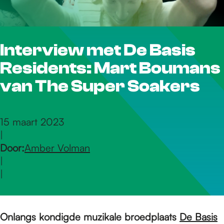
r
Interview met De Basis
d
Residents: Mart Boumans
e
van The Super Soakers
h
15 maart 2023
|
Door:
Amber Volman
o
|
|
m
Onlangs kondigde muzikale broedplaats
De Basis