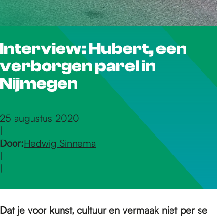
r
Interview: Hubert, een
d
verborgen parel in
e
Nijmegen
h
25 augustus 2020
|
Door:
Hedwig Sinnema
o
|
|
m
Dat je voor kunst, cultuur en vermaak niet per se