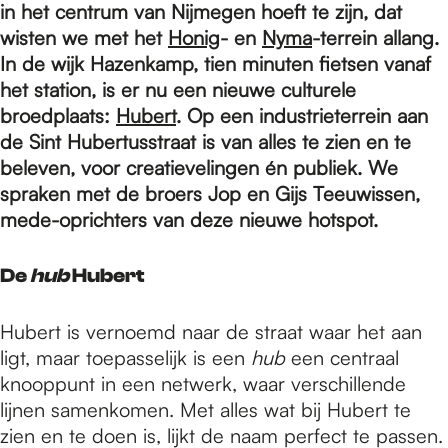
e
in het centrum van Nijmegen hoeft te zijn, dat
wisten we met het
Honig
- en
Nyma
-terrein allang.
In de wijk Hazenkamp, tien minuten fietsen vanaf
p
het station, is er nu een nieuwe culturele
broedplaats:
Hubert
. Op een industrieterrein aan
a
de Sint Hubertusstraat is van alles te zien en te
beleven, voor creatievelingen én publiek. We
spraken met de broers Jop en Gijs Teeuwissen,
g
mede-oprichters van deze nieuwe hotspot.
De
hub
Hubert
e
Hubert is vernoemd naar de straat waar het aan
ligt, maar toepasselijk is een
hub
een centraal
knooppunt in een netwerk, waar verschillende
lijnen samenkomen. Met alles wat bij Hubert te
zien en te doen is, lijkt de naam perfect te passen.