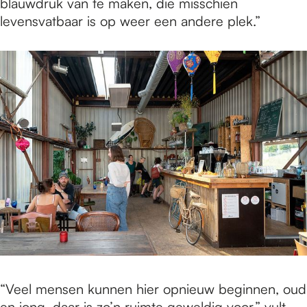
blauwdruk van te maken, die misschien
levensvatbaar is op weer een andere plek.”
“Veel mensen kunnen hier opnieuw beginnen, oud
en jong, daar is zo’n ruimte geweldig voor,” vult