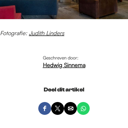
Fotografie:
Judith Linders
Geschreven door:
Hedwig Sinnema
Deel dit artikel
D
D
D
D
e
e
e
e
e
e
e
e