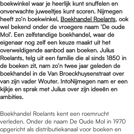
e
boekwinkel waar je heerlijk kunt snuffelen en
onverwachte juweeltjes kunt scoren. Nijmegen
heeft zo’n boekwinkel,
Boekhandel Roelants,
ook
p
wel bekend onder de vroegere naam ‘De oude
Mol’. Een zelfstandige boekhandel, waar de
a
eigenaar nog zelf een keuze maakt uit het
overweldigende aanbod aan boeken. Julius
Roelants, telg uit een familie die al sinds 1850 in
g
de boeken zit, nam zo’n twee jaar geleden de
boekhandel in de Van Broeckhuysenstraat over
van zijn vader Wouter. IntoNijmegen nam er een
e
kijkje en sprak met Julius over zijn ideeën en
ambities.
Boekhandel Roelants kent een roemrucht
verleden. Onder de naam De Oude Mol in 1970
opgericht als distributiekanaal voor boeken en