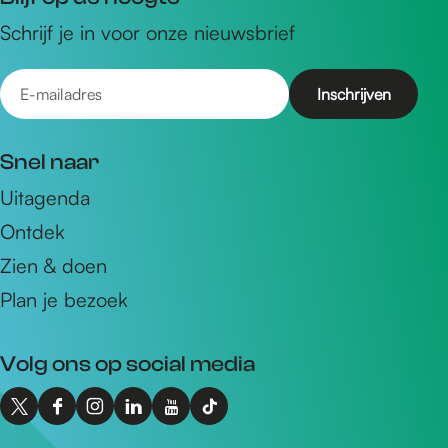
Schrijf je in voor onze nieuwsbrief
E
-
m
Snel naar
a
Uitagenda
i
Ontdek
l
a
Zien & doen
d
Plan je bezoek
r
e
Volg ons op social media
s
X
F
I
L
Y
T
I
a
n
i
o
i