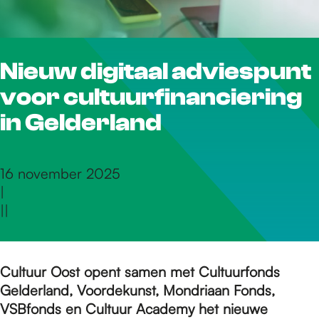
r
Nieuw digitaal adviespunt
d
voor cultuurfinanciering
e
in Gelderland
h
16 november 2025
|
|
|
o
m
Cultuur Oost opent samen met Cultuurfonds
Gelderland, Voordekunst, Mondriaan Fonds,
VSBfonds en Cultuur Academy het nieuwe