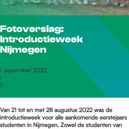
r
Fotoverslag:
d
Introductieweek
e
Nijmegen
h
1 september 2022
|
|
|
o
m
Van 21 tot en met 28 augustus 2022 was de
introductieweek voor alle aankomende eerstejaars
studenten in Nijmegen. Zowel de studenten van