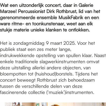
e
Wat een uitzonderlijk concert, daar in Galerie
Marzee! Percussionist Dirk Rothbrust, lid van het
p
gerenommeerde ensemble MusikFabrik en een
ware ritme- en toonkunstenaar, weet aan elk
stukje materie unieke klanken te ontlokken.
a
Het is zondagmiddag 9 maart 2025. Voor het
publiek staat een zes meter lange,
g
indrukwekkende opstelling van spullen klaar. Naast
enkele traditionele slagwerkinstrumenten omvat
e
deze uitstalling allerlei andere objecten, van
bloempotten tot (huishoud)borstels. Tijdens het
concert beweegt Rothbrust zich behoedzaam
tussen de verschillende delen van deze
fascinerende collectie (‘muziek’)instrumenten.