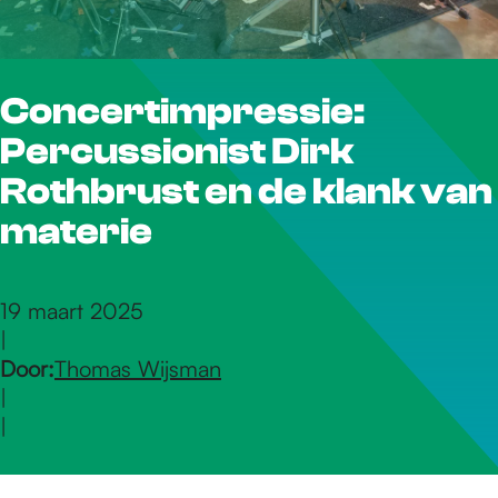
r
Concertimpressie:
d
Percussionist Dirk
e
Rothbrust en de klank van
materie
h
19 maart 2025
|
o
Door:
Thomas Wijsman
|
m
|