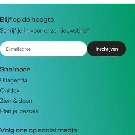
Blijf op de hoogte
Schrijf je in voor onze nieuwsbrief
E
-
m
Snel naar
a
Uitagenda
i
Ontdek
l
a
Zien & doen
d
Plan je bezoek
r
e
Volg ons op social media