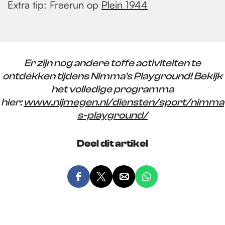
Extra tip: Freerun op
Plein 1944
Er zijn nog andere toffe activiteiten te
ontdekken tijdens Nimma's Playground! Bekijk
het volledige programma
hier:
www.nijmegen.nl/diensten/sport/nimma
s-playground/
Deel dit artikel
D
D
D
D
e
e
e
e
e
e
e
e
l
l
l
l