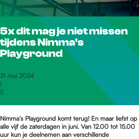
r
5x dit mag je niet missen
d
tijdens Nimma's
e
Playground
h
31 mei 2024
|
|
|
o
m
Nimma’s Playground komt terug! En maar liefst op
alle vijf de zaterdagen in juni. Van 12.00 tot 15.00
uur kun je deelnemen aan verschillende