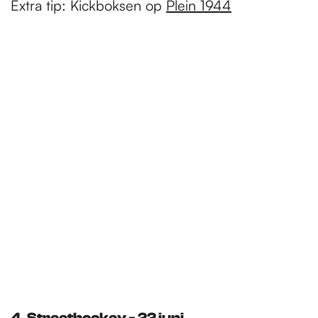
Extra tip: Kickboksen op
Plein 1944
4. Streethockey - 22 juni