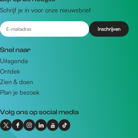
Schrijf je in voor onze nieuwsbrief
E
-
m
Snel naar
a
Uitagenda
i
Ontdek
l
a
Zien & doen
d
Plan je bezoek
r
e
Volg ons op social media
s
X
F
I
L
Y
T
I
a
n
i
o
i