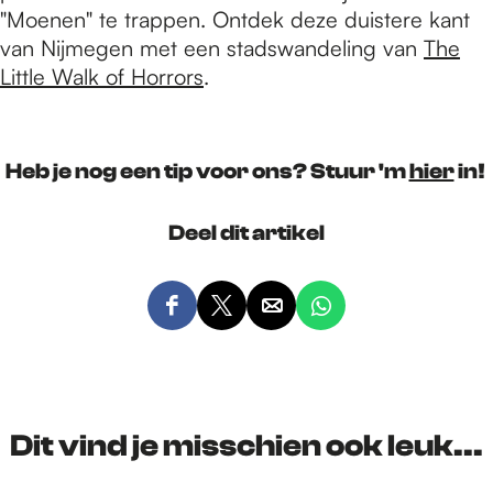
"Moenen" te trappen. Ontdek deze duistere kant
van Nijmegen met een stadswandeling van
The
Little Walk of Horrors
.
Heb je nog een tip voor ons? Stuur 'm
hier
in!
Deel dit artikel
D
D
D
D
e
e
e
e
e
e
e
e
l
l
l
l
d
d
d
d
Dit vind je misschien ook leuk...
e
e
e
e
z
z
z
z