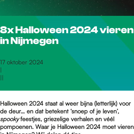
r
8x Halloween 2024 vieren
d
in Nijmegen
e
17 oktober 2024
|
h
|
|
o
Halloween 2024 staat al weer bijna (letterlijk) voor
de deur… en dat betekent ‘snoep of je leven’,
m
spooky
feestjes, griezelige verhalen en véél
pompoenen. Waar je Halloween 2024 moet vieren