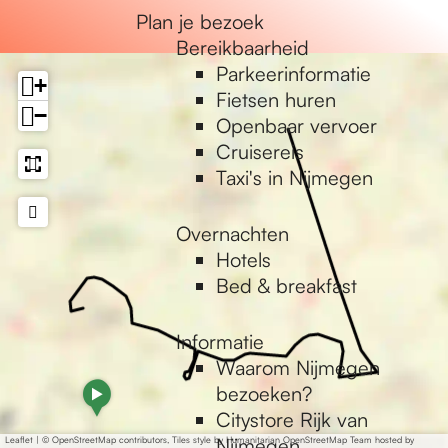
e
Plan je bezoek
Bereikbaarheid
Parkeerinformatie
+
Fietsen huren
−
Openbaar vervoer
Cruisereis
Taxi's in Nijmegen
Overnachten
Hotels
Bed & breakfast
Informatie
Waarom Nijmegen
a
bezoeken?
d
Citystore Rijk van
d
Nijmegen
Leaflet
|
© OpenStreetMap contributors, Tiles style by Humanitarian OpenStreetMap Team hosted by