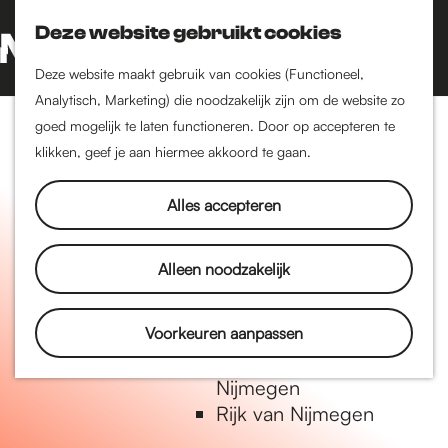
Nijmegen-Oud-West
Deze website gebruikt cookies
Dukenburg
Z
K
Lindenholt
o
a
G
M
Deze website maakt gebruik van cookies (Functioneel,
e
a
a
Analytisch, Marketing) die noodzakelijk zijn om de website zo
e
Historie
k
r
n
goed mogelijk te laten functioneren. Door op accepteren te
n
De oudste stad van
e
t
a
klikken, geef je aan hiermee akkoord te gaan.
u
Nederland
n
a
Historische tijdlijn
r
Alles accepteren
Romeinse Limes
d
Vrede van Nijmegen
e
Alleen noodzakelijk
Penning
h
o
m
Voorkeuren aanpassen
Natuur in Nijmegen
e
Groenkaart van
p
Nijmegen
a
Rijk van Nijmegen
g