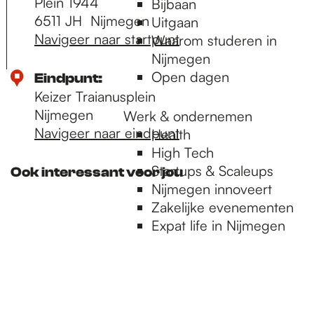
Plein 1944
Bijbaan
6511 JH
Nijmegen
Uitgaan
Navigeer naar startpunt
Waarom studeren in
Nijmegen
Open dagen
Eindpunt:
Keizer Traianusplein
Nijmegen
Werk & ondernemen
Navigeer naar eindpunt
Health
High Tech
Startups & Scaleups
Ook interessant voor jou
Nijmegen innoveert
Zakelijke evenementen
Expat life in Nijmegen