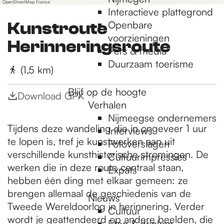
OpenStreetMap France
r
Interactieve plattegrond
e
Openbare
Kunstroute
s
voorzieningen
Herinneringsroute
s
Pers & media
Duurzaam toerisme
(1,5 km)
Blijf op de hoogte
Download GPX
Verhalen
Nijmeegse ondernemers
Tijdens deze wandeling die in ongeveer 1 uur
Interviews
te lopen is, tref je kunstwerken aan uit
Fotoverslagen
verschillende kunsthistorische stromingen. De
Cultuurimpressies
werken die in deze route centraal staan,
Expats
hebben één ding met elkaar gemeen: ze
brengen allemaal de geschiedenis van de
Nieuws
Tweede Wereldoorlog in herinnering. Verder
Cultuur
wordt je geattendeerd op andere beelden, die
Eten & drinken