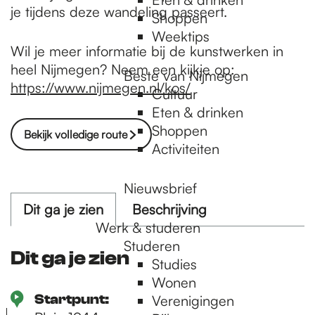
je tijdens deze wandeling passeert.
Shoppen
Weektips
Wil je meer informatie bij de kunstwerken in
heel Nijmegen? Neem een kijkje op:
Beste van Nijmegen
https://www.nijmegen.nl/kos/
Cultuur
Eten & drinken
Shoppen
Bekijk volledige route
Activiteiten
Nieuwsbrief
Dit ga je zien
Beschrijving
Werk & studeren
Studeren
Dit ga je zien
Studies
Wonen
Startpunt:
Verenigingen