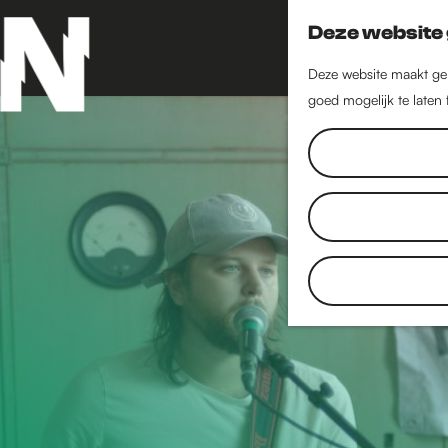
Deze website 
Deze website maakt geb
goed mogelijk te laten
G
a
n
a
a