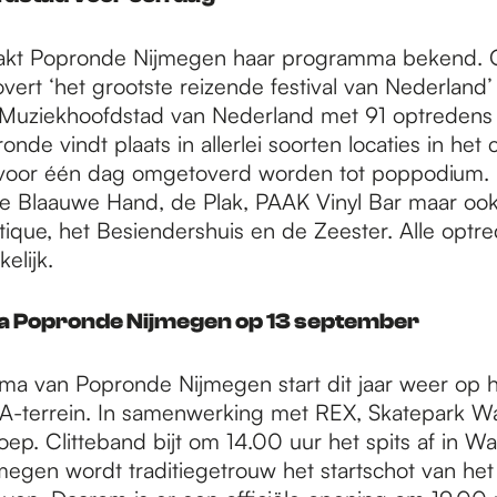
kt Popronde Nijmegen haar programma bekend. 
vert ‘het grootste reizende festival van Nederland
 Muziekhoofdstad van Nederland met 91 optredens
ronde vindt plaats in allerlei soorten locaties in he
e voor één dag omgetoverd worden tot poppodium.
 de Blaauwe Hand, de Plak, PAAK Vinyl Bar maar oo
ique, het Besiendershuis en de Zeester. Alle optre
elijk.
Popronde Nijmegen op 13 september
a van Popronde Nijmegen start dit jaar weer op h
-terrein. In samenwerking met REX, Skatepark Wa
ep. Clitteband bijt om 14.00 uur het spits af in Waa
jmegen wordt traditiegetrouw het startschot van he