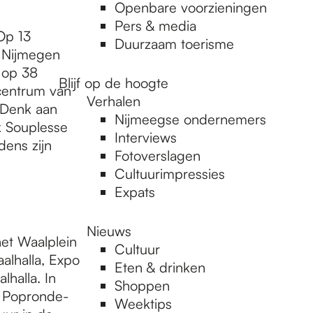
Openbare voorzieningen
Pers & media
Op 13
Duurzaam toerisme
’ Nijmegen
 op 38
Blijf op de hoogte
t centrum van
Verhalen
 Denk aan
Nijmeegse ondernemers
k Souplesse
Interviews
dens zijn
Fotoverslagen
Cultuurimpressies
Expats
Nieuws
et Waalplein
Cultuur
alhalla, Expo
Eten & drinken
lhalla. In
Shoppen
t Popronde-
Weektips