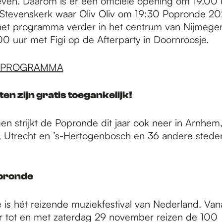
ven. Daarom is er een officiële opening om 19.00 
. Stevenskerk waar Oliv Oliv om 19:30 Popronde 202
het programma verder in het centrum van Nijmege
00 uur met Figi op de Afterparty in Doornroosje.
 PROGRAMMA
en zijn gratis toegankelijk!
en strijkt de Popronde dit jaar ook neer in Arnhem
Utrecht en ’s-Hertogenbosch en 36 andere stede
pronde
is hét reizende muziekfestival van Nederland. Van
 tot en met zaterdag 29 november reizen de 100