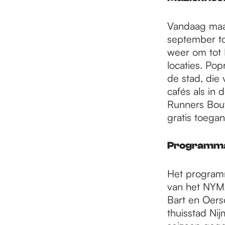
e
Vandaag maa
p
september to
weer om tot
locaties. Pop
a
de stad, di
cafés als in
Runners Bout
g
gratis toegank
e
Programma 
Het programm
van het NYMA
Bart en Oerso
thuisstad Ni