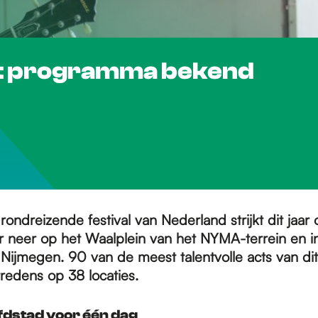
t programma bekend
rondreizende festival van Nederland strijkt dit jaar
 neer op het Waalplein van het NYMA-terrein en i
Nijmegen. 90 van de meest talentvolle acts van d
redens op 38 locaties.
dstad voor één dag