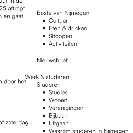
uur in de
5 aftrapt.
Beste van Nijmegen
n en gaat
Cultuur
Eten & drinken
Shoppen
Activiteiten
Nieuwsbrief
,
Werk & studeren
n door het
Studeren
Studies
Wonen
Verenigingen
Bijbaan
af zaterdag
Uitgaan
Waarom studeren in Nijmegen