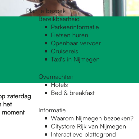
Plan je bezoek
Bereikbaarheid
Parkeerinformatie
Fietsen huren
Openbaar vervoer
Cruisereis
Taxi's in Nijmegen
Overnachten
Hotels
Bed & breakfast
 op zaterdag
n het
Informatie
it moment
Waarom Nijmegen bezoeken?
Citystore Rijk van Nijmegen
Interactieve plattegrond