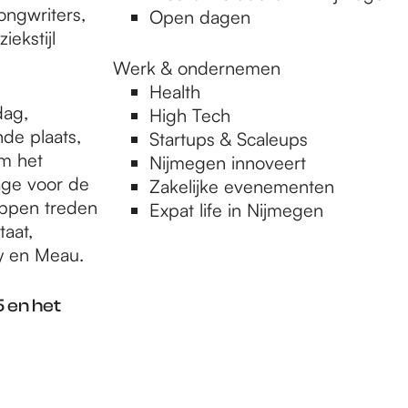
ongwriters,
Open dagen
ekstijl
Werk & ondernemen
Health
dag,
High Tech
de plaats,
Startups & Scaleups
um het
Nijmegen innoveert
age voor de
Zakelijke evenementen
appen treden
Expat life in Nijmegen
aat,
y en Meau.
 en het