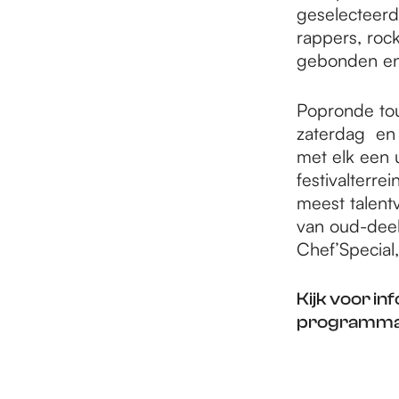
geselecteerde
rappers, roc
gebonden en a
Popronde tou
zaterdag en 
met elk een 
festivalterr
meest talent
van oud-deel
Chef’Special
Kijk voor in
programma 