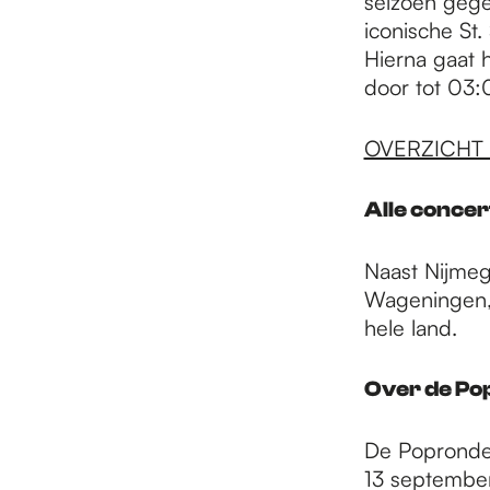
seizoen gege
iconische St
Hierna gaat 
door tot 03:
OVERZICHT
Alle concert
Naast Nijmeg
Wageningen, 
hele land.
Over de Po
De Popronde 
13 september