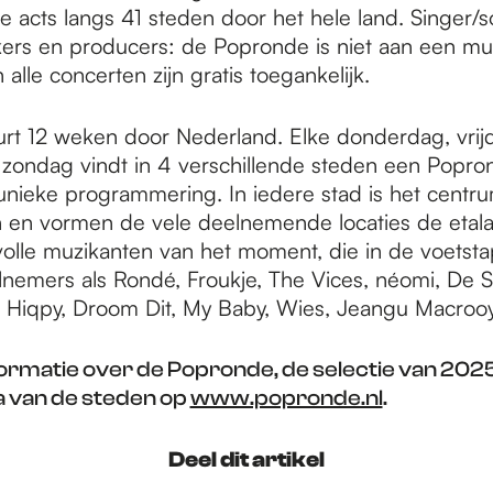
 acts langs 41 steden door het hele land. Singer/s
kers en producers: de Popronde is niet aan een muzi
lle concerten zijn gratis toegankelijk.
rt 12 weken door Nederland. Elke donderdag, vrij
zondag vindt in 4 verschillende steden een Popron
unieke programmering. In iedere stad is het centr
ein en vormen de vele deelnemende locaties de etal
volle muzikanten van het moment, die in de voetst
nemers als Rondé, Froukje, The Vices, néomi, De St
, Hiqpy, Droom Dit, My Baby, Wies, Jeangu Macroo
formatie over de Popronde, de selectie van 2025
van de steden op
www.popronde.nl
.
Deel dit artikel