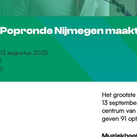
r
Popronde Nijmegen maak
d
e
13 augustus 2025
|
|
|
h
o
Het grootste 
13 september
centrum van 
m
geven 91 opt
Muziekhoof