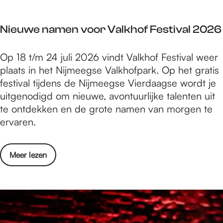
d
e
i
n
i
n
b
Nieuwe namen voor Valkhof Festival 2026
n
N
e
s
e
r
N
Op 18 t/m 24 juli 2026 vindt Valkhof Festival weer
e
d
g
i
plaats in het Nijmeegse Valkhofpark. Op het gratis
b
e
e
festival tijdens de Nijmeegse Vierdaagse wordt je
a
r
u
uitgenodigd om nieuwe, avontuurlijke talenten uit
d
l
w
te ontdekken en de grote namen van morgen te
h
a
e
ervaren.
u
n
n
i
d
a
s
o
o
Meer lezen
m
i
p
v
e
n
g
e
n
N
e
r
v
e
g
N
o
d
r
i