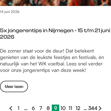
g
d
e
o
14 juni 2026
n
e
-
n
1
5x jongerentips in Nijmegen - 15 t/m 21 juni
i
5
2026
n
t
N
/
5
De zomer staat voor de deur! Dat betekent
i
m
x
genieten van de leukste feestjes en festivals, én
j
2
j
natuurlijk van het WK voetbal. Lees snel verder
m
1
o
voor onze jongerentips van deze week!
e
j
n
g
u
g
e
n
o
Meer lezen
e
n
i
v
r
-
2
e
e
1
0
r
1
…
6
7
8
9
10
11
12
…
344
n
5