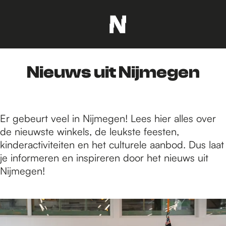
G
a
n
Nieuws uit Nijmegen
a
a
r
d
Er gebeurt veel in Nijmegen! Lees hier alles over
e
de nieuwste winkels, de leukste feesten,
h
kinderactiviteiten en het culturele aanbod. Dus laat
o
je informeren en inspireren door het nieuws uit
m
Nijmegen!
e
p
7
a
3
g
t