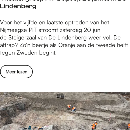
f
Lindenberg
a
a
g
b
T
Voor het vijfde en laatste optreden van het
b
r
h
Nijmeegse PIT stroomt zaterdag 20 juni
i
i
e
de Steigerzaal van De Lindenberg weer vol. De
j
e
a
aftrap? Zo’n beetje als Oranje aan de tweede helft
d
k
t
tegen Zweden begint.
e
:
e
W
O
r
i
p
o
Meer lezen
g
j
t
v
r
k
r
e
o
f
e
r
e
a
d
T
p
b
e
h
P
r
n
e
I
i
s
a
T
e