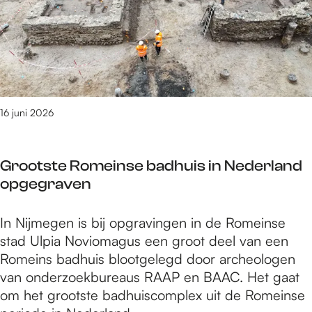
,
t
t
k
w
e
r
:
o
r
a
O
r
g
p
p
k
r
t
t
s
o
o
r
h
e
16 juni 2026
p
e
o
p
2
d
p
P
0
e
s
Grootste Romeinse badhuis in Nederland
I
j
n
e
opgegraven
T
u
s
n
t
n
,
g
G
In Nijmegen is bij opgravingen in de Romeinse
r
i
w
e
r
stad Ulpia Noviomagus een groot deel van een
a
a
o
z
o
Romeins badhuis blootgelegd door archeologen
p
f
r
e
o
van onderzoekbureaus RAAP en BAAC. Het gaat
t
i
k
l
t
om het grootste badhuiscomplex uit de Romeinse
o
n
s
l