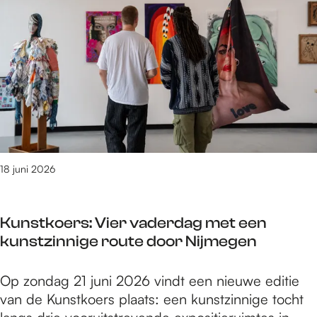
e
/
m
8
1
v
a
n
3
0
18 juni 2026
9
0
r
Kunstkoers: Vier vaderdag met een
e
kunstzinnige route door Nijmegen
s
u
K
Op zondag 21 juni 2026 vindt een nieuwe editie
l
u
van de Kunstkoers plaats: een kunstzinnige tocht
t
n