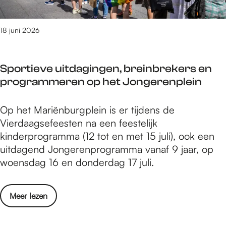
r
d
s
a
:
18 juni 2026
g
V
m
i
e
Sportieve uitdagingen, breinbrekers en
e
t
programmeren op het Jongerenplein
r
e
v
e
S
Op het Mariënburgplein is er tijdens de
a
n
p
Vierdaagsefeesten na een feestelijk
d
k
o
kinderprogramma (12 tot en met 15 juli), ook een
e
u
r
uitdagend Jongerenprogramma vanaf 9 jaar, op
r
n
t
woensdag 16 en donderdag 17 juli.
d
s
i
a
t
e
g
z
o
Meer lezen
v
m
i
v
e
e
n
e