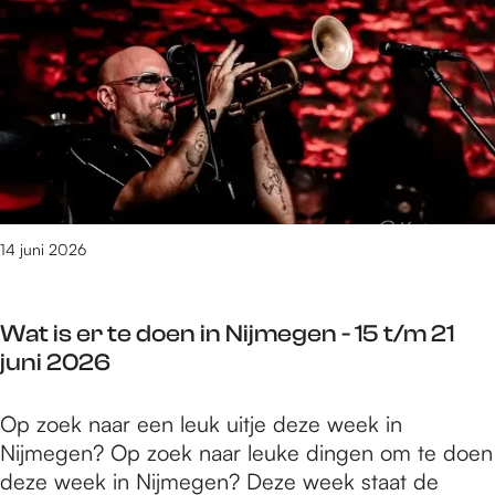
o
e
a
e
r
r
v
u
V
l
e
w
a
a
n
e
l
n
n
k
d
a
h
o
m
o
p
e
f
g
n
14 juni 2026
F
e
v
e
g
o
s
r
Wat is er te doen in Nijmegen - 15 t/m 21
o
t
a
juni 2026
r
i
v
V
v
e
W
Op zoek naar een leuk uitje deze week in
a
a
n
a
Nijmegen? Op zoek naar leuke dingen om te doen
l
l
t
deze week in Nijmegen? Deze week staat de
k
2