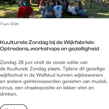
g
e
r
i
N
n
e
H
i
p
n
e
j
r
o
r
17 juni 2026
m
o
p
d
e
g
h
e
g
r
e
Kuulturele Zondag bij de Wijkfabriek:
n
e
a
t
Optredens, workshops en gezelligheid
k
n
m
J
i
3
m
o
K
Zondag 28 juni vindt de zesde editie van
n
0
e
n
u
de Kuulturele Zondag plaats. Tijdens dit gezellige
g
j
r
g
u
wijkfestival in de Wolfskuil kunnen wijkbewoners
N
u
e
e
l
en andere geïnteresseerden genieten van muziek,
i
n
n
r
t
circus, een straatexpositie en lekker eten en
j
i
o
e
u
drinken.
m
2
p
n
r
e
0
h
p
e
g
2
e