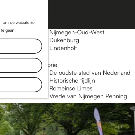
Nijmegen-Oost
Nijmegen-Midden
Z
K
Nijmegen-Zuid
o
a
M
jn om de website zo
Nijmegen-Nieuw-West
e
a
 te gaan.
e
Nijmegen-Oud-West
k
r
Dukenburg
n
e
t
Lindenholt
u
n
Historie
inkels, de
De oudste stad van Nederland
aat je
Historische tijdlijn
Romeinse Limes
Vrede van Nijmegen Penning
Natuur in Nijmegen
Groenkaart van Nijmegen
Rijk van Nijmegen