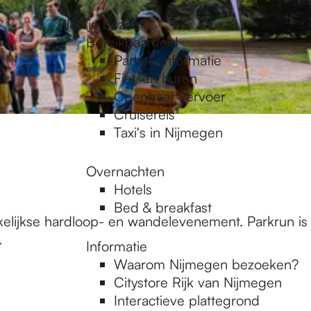
Plan je bezoek
Bereikbaarheid
Parkeerinformatie
Fietsen huren
Openbaar vervoer
Cruisereis
Taxi's in Nijmegen
Overnachten
Hotels
Bed & breakfast
kelijkse hardloop- en wandelevenement. Parkrun is
.
Informatie
Waarom Nijmegen bezoeken?
Citystore Rijk van Nijmegen
Interactieve plattegrond