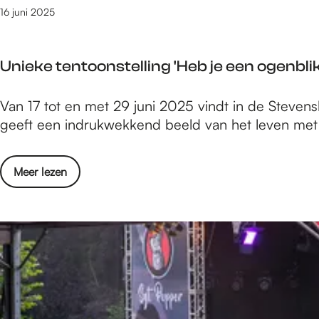
n
i
16 juni 2025
g
v
t
a
i
Unieke tentoonstelling 'Heb je een ogenbl
l
n
b
t
U
Van 17 tot en met 29 juni 2025 vindt in de Stevens
r
e
n
geeft een indrukwekkend beeld van het leven me
e
r
i
n
n
e
g
a
o
Meer lezen
k
t
t
v
e
i
i
e
t
n
o
r
e
t
n
U
n
e
a
n
t
r
l
i
o
n
e
e
o
a
t