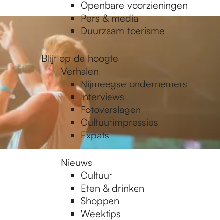
Openbare voorzieningen
Pers & media
Duurzaam toerisme
Blijf op de hoogte
Verhalen
Nijmeegse ondernemers
Interviews
Fotoverslagen
Cultuurimpressies
Expats
Nieuws
Cultuur
Eten & drinken
n
Shoppen
Weektips