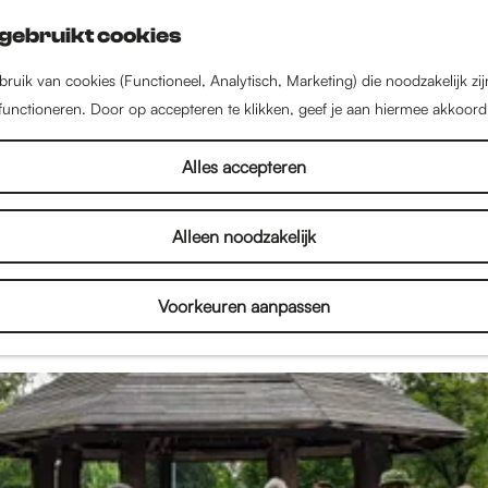
gebruikt cookies
ruik van cookies (Functioneel, Analytisch, Marketing) die noodzakelijk zi
 functioneren. Door op accepteren te klikken, geef je aan hiermee akkoord
Nieuws uit Nijmegen
Alles accepteren
Alleen noodzakelijk
el in Nijmegen! Lees hier alles over de nieuwste w
en, kinderactiviteiten en het culturele aanbod. Dus l
Voorkeuren aanpassen
n inspireren door het nieuws uit Nijmegen!