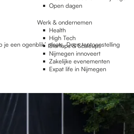
Open dagen
Werk & ondernemen
Health
High Tech
 je een ogenblik’ plaats. Deze tentoonstelling
Startups & Scaleups
Nijmegen innoveert
Zakelijke evenementen
Expat life in Nijmegen