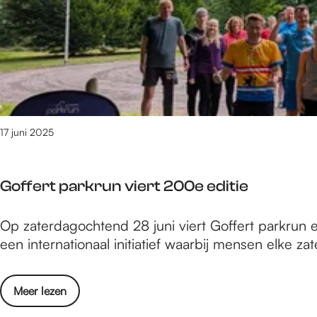
e
m
7
0
2
v
a
n
17 juni 2025
3
0
9
Goffert parkrun viert 200e editie
0
r
G
Op zaterdagochtend 28 juni viert Goffert parkrun 
e
o
een internationaal initiatief waarbij mensen elke z
s
f
u
f
l
o
Meer lezen
e
t
v
r