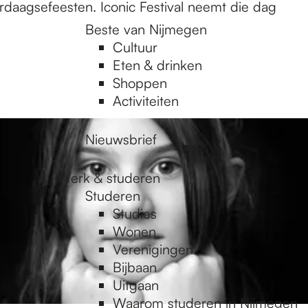
rdaagsefeesten. Iconic Festival neemt die dag
Beste van Nijmegen
Cultuur
Eten & drinken
Shoppen
Activiteiten
Nieuwsbrief
Werk & studeren
Studeren
Studies
Wonen
Verenigingen
Bijbaan
Uitgaan
Waarom studeren in Nijmegen