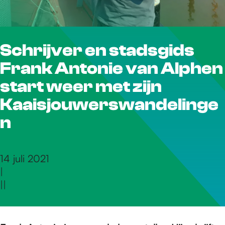
r
Schrijver en stadsgids
d
Frank Antonie van Alphen
e
start weer met zijn
Kaaisjouwerswandelinge
h
n
o
14 juli 2021
|
|
|
m