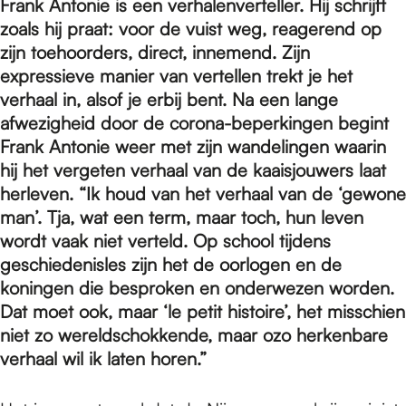
e
Frank Antonie is een verhalenverteller. Hij schrijft
zoals hij praat: voor de vuist weg, reagerend op
zijn toehoorders, direct, innemend. Zijn
p
expressieve manier van vertellen trekt je het
verhaal in, alsof je erbij bent. Na een lange
afwezigheid door de corona-beperkingen begint
a
Frank Antonie weer met zijn wandelingen waarin
hij het vergeten verhaal van de kaaisjouwers laat
g
herleven. “Ik houd van het verhaal van de ‘gewone
man’. Tja, wat een term, maar toch, hun leven
wordt vaak niet verteld. Op school tijdens
e
geschiedenisles zijn het de oorlogen en de
koningen die besproken en onderwezen worden.
Dat moet ook, maar ‘le petit histoire’, het misschien
niet zo wereldschokkende, maar ozo herkenbare
verhaal wil ik laten horen.”