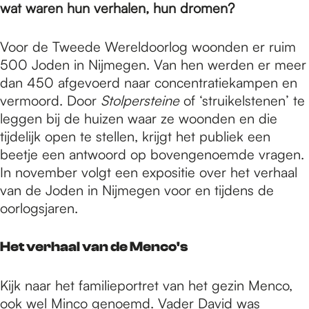
e
wat waren hun verhalen, hun dromen?
Voor de Tweede Wereldoorlog woonden er ruim
p
500 Joden in Nijmegen. Van hen werden er meer
dan 450 afgevoerd naar concentratiekampen en
a
vermoord. Door
Stolpersteine
of ‘struikelstenen’ te
leggen bij de huizen waar ze woonden en die
tijdelijk open te stellen, krijgt het publiek een
g
beetje een antwoord op bovengenoemde vragen.
In november volgt een expositie over het verhaal
van de Joden in Nijmegen voor en tijdens de
e
oorlogsjaren.
Het verhaal van de Menco's
Kijk naar het familieportret van het gezin Menco,
ook wel Minco genoemd. Vader David was