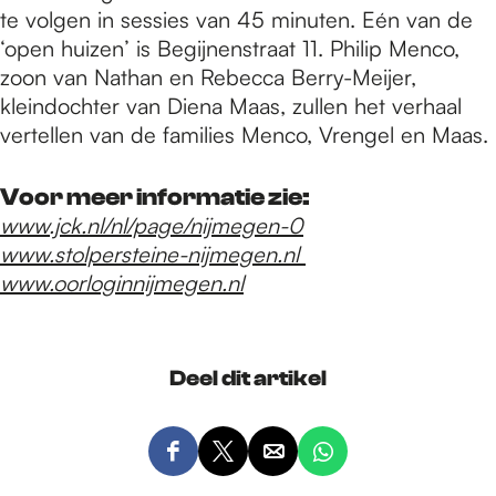
te volgen in sessies van 45 minuten. Eén van de
‘open huizen’ is Begijnenstraat 11. Philip Menco,
zoon van Nathan en Rebecca Berry-Meijer,
kleindochter van Diena Maas, zullen het verhaal
vertellen van de families Menco, Vrengel en Maas.
Voor meer informatie zie:
www.jck.nl/nl/page/nijmegen-0
www.stolpersteine-nijmegen.nl
www.oorloginnijmegen.nl
Deel dit artikel
D
D
D
D
e
e
e
e