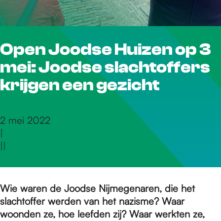
r
Open Joodse Huizen op 3
d
mei: Joodse slachtoffers
e
krijgen een gezicht
h
2 mei 2022
|
|
|
o
m
Wie waren de Joodse Nijmegenaren, die het
slachtoffer werden van het nazisme? Waar
woonden ze, hoe leefden zij? Waar werkten ze,