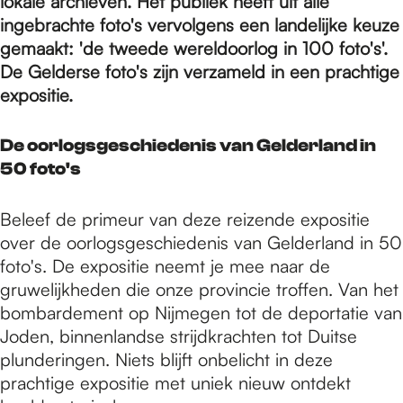
e
lokale archieven. Het publiek heeft uit alle
ingebrachte foto's vervolgens een landelijke keuze
gemaakt: 'de tweede wereldoorlog in 100 foto's'.
p
De Gelderse foto's zijn verzameld in een prachtige
expositie.
a
De oorlogsgeschiedenis van Gelderland in
50 foto's
g
Beleef de primeur van deze reizende expositie
over de oorlogsgeschiedenis van Gelderland in 50
e
foto's. De expositie neemt je mee naar de
gruwelijkheden die onze provincie troffen. Van het
bombardement op Nijmegen tot de deportatie van
Joden, binnenlandse strijdkrachten tot Duitse
plunderingen. Niets blijft onbelicht in deze
prachtige expositie met uniek nieuw ontdekt