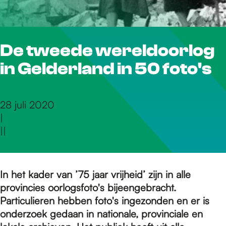
r
De tweede wereldoorlog
d
in Gelderland in 50 foto's
e
28 juli 2020
|
h
|
|
o
In het kader van ’75 jaar vrijheid’ zijn in alle
provincies oorlogsfoto's bijeengebracht.
m
Particulieren hebben foto's ingezonden en er is
onderzoek gedaan in nationale, provinciale en