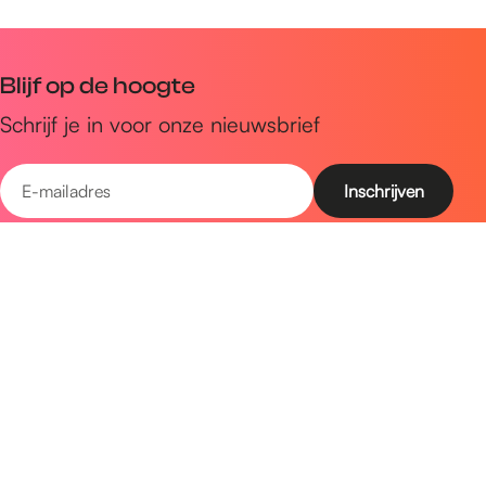
Blijf op de hoogte
Schrijf je in voor onze nieuwsbrief
E
-
m
Snel naar
a
Uitagenda
i
Ontdek
l
a
Zien & doen
d
Plan je bezoek
r
e
Volg ons op social media