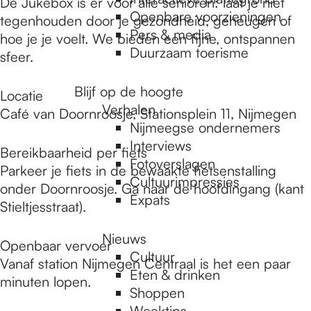
e
De Jukebox is er voor álle senioren: laat je niet
Openbare voorzieningen
tegenhouden door je gezondheid, geheugen of
Pers & media
hoe je je voelt. We bieden een fijne, ontspannen
p
Duurzaam toerisme
sfeer.
Blijf op de hoogte
Locatie
a
Verhalen
Café van Doornroosje, Stationsplein 11, Nijmegen
Nijmeegse ondernemers
g
Interviews
Bereikbaarheid per fiets
Fotoverslagen
Parkeer je fiets in de bewaakte fietsenstalling
Cultuurimpressies
onder Doornroosje. Ga naar de hoofdingang (kant
e
Expats
Stieltjesstraat).
Nieuws
Openbaar vervoer
Cultuur
Vanaf station Nijmegen Centraal is het een paar
Eten & drinken
minuten lopen.
Shoppen
Weektips