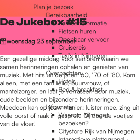
Plan je bezoek
r
Bereikbaarheid
De Jukebox #15
Parkeerinformatie
d
Fietsen huren
Openbaar vervoer
woensdag 23 september
Cruisereis
e
Taxi's in Nijmegen
Een gezellige middag voor senioren waarin we
samen herinneringen ophalen en genieten van
Overnachten
h
muziek. Met hits uit de jaren ’60, ’70 of ’80. Kom
Hotels
alleen, met een familielid, buurvrouw, of
Bed & breakfast
mantelzorger, en laat je verrassen door muziek,
o
oude beelden en bijzondere herinneringen.
Informatie
Meedoen kan op jouw manier: luister mee, zing uit
Waarom Nijmegen
volle borst of raak in gesprek. Of doe de voetjes
m
bezoeken?
van de vloer!
Citystore Rijk van Nijmegen
Interactieve plattegrond