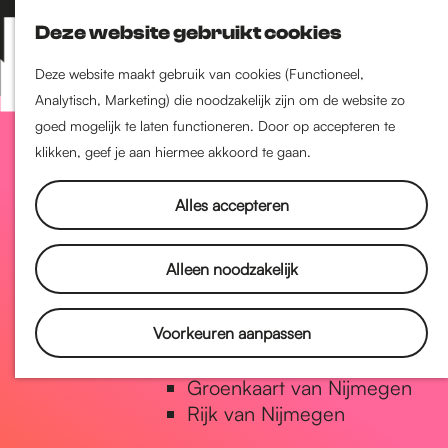
Nijmegen-Zuid
Deze website gebruikt cookies
Nijmegen-Nieuw-West
Z
K
Nijmegen-Oud-West
o
a
M
Deze website maakt gebruik van cookies (Functioneel,
Dukenburg
e
a
Analytisch, Marketing) die noodzakelijk zijn om de website zo
e
Lindenholt
G
k
r
goed mogelijk te laten functioneren. Door op accepteren te
n
e
t
klikken, geef je aan hiermee akkoord te gaan.
u
Historie
n
a
De oudste stad van
Alles accepteren
Nederland
Historische tijdlijn
n
Alleen noodzakelijk
Romeinse Limes
Vrede van Nijmegen Penning
a
Voorkeuren aanpassen
Natuur in Nijmegen
Groenkaart van Nijmegen
a
Rijk van Nijmegen