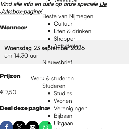
Vind alle info en data op onze speciale
De
Jukebox-pagina
!
Beste van Nijmegen
Cultuur
Wanneer
Eten & drinken
Shoppen
Activiteiten
Woensdag 23 september 2026
om 14.30 uur
Nieuwsbrief
Prijzen
Werk & studeren
Studeren
€ 7,50
Studies
Wonen
Verenigingen
Deel deze pagina
Bijbaan
Uitgaan