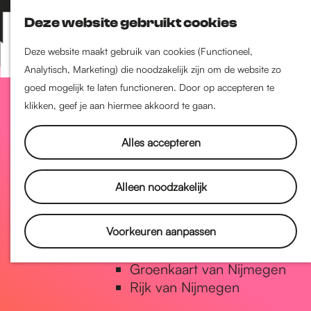
Nijmegen-Zuid
Deze website gebruikt cookies
Nijmegen-Nieuw-West
Z
K
Nijmegen-Oud-West
o
a
M
Deze website maakt gebruik van cookies (Functioneel,
Dukenburg
e
a
Analytisch, Marketing) die noodzakelijk zijn om de website zo
e
Lindenholt
G
k
r
goed mogelijk te laten functioneren. Door op accepteren te
n
e
t
klikken, geef je aan hiermee akkoord te gaan.
u
Historie
n
a
De oudste stad van
Alles accepteren
Nederland
Historische tijdlijn
n
Alleen noodzakelijk
Romeinse Limes
Vrede van Nijmegen Penning
a
Voorkeuren aanpassen
Natuur in Nijmegen
Groenkaart van Nijmegen
a
Rijk van Nijmegen