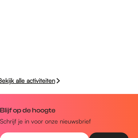
t
t
a
z
a
r
a
z
t
r
a
t
r
t
Bekijk alle activiteiten
Blijf op de hoogte
Schrijf je in voor onze nieuwsbrief
E