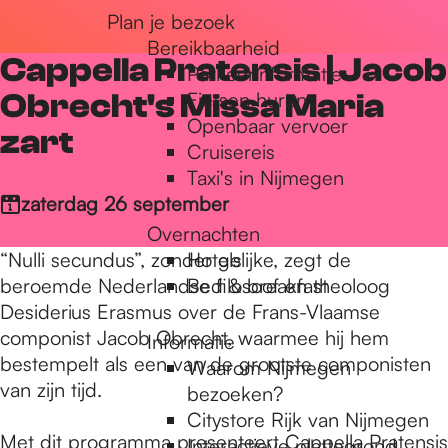
Plan je bezoek
r
Bereikbaarheid
Cappella Pratensis | Jacob
Parkeerinformatie
d
Obrecht's Missa Maria
Fietsen huren
Openbaar vervoer
zart
Cruisereis
e
Taxi's in Nijmegen
zaterdag 26 september
Overnachten
h
“Nulli secundus”, zonder gelijke, zegt de
Hotels
beroemde Nederlandse filosoof en theoloog
Bed & breakfast
o
Desiderius Erasmus over de Frans-Vlaamse
componist Jacob Obrecht, waarmee hij hem
Informatie
bestempelt als een van de grootste componisten
Waarom Nijmegen
m
van zijn tijd.
bezoeken?
Citystore Rijk van Nijmegen
Met dit programma presenteert Cappella Pratensis
Interactieve plattegrond