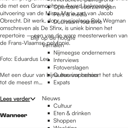
e
de met een Gramophone Award bekroonde
Openbare voorzieningen
uitvoering van de Missa Maria zart van Jacob
Pers & media
p
Obrecht. Dit werk, door musicoloog Rob Wegman
Duurzaam toerisme
omschreven als De Sfinx, is uniek binnen het
repertoire – een van de ware meesterwerken van
Blijf op de hoogte
a
de Frans-Vlaamse polyfonie.
Verhalen
Nijmeegse ondernemers
Foto: Eduardus Lee
g
Interviews
Fotoverslagen
Met een duur van bijna een uur behoort het stuk
Cultuurimpressies
e
tot de meest m…
Expats
Nieuws
Lees verder
Cultuur
Eten & drinken
Wanneer
Shoppen
Weektips