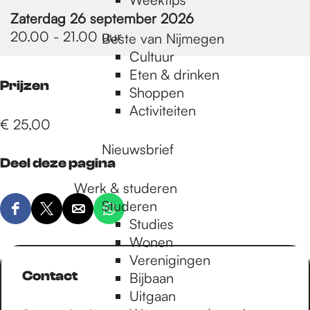
Zaterdag 26 september 2026
20.00 - 21.00 uur
Beste van Nijmegen
Cultuur
Eten & drinken
Prijzen
Shoppen
Activiteiten
€ 25,00
Nieuwsbrief
Deel deze pagina
Werk & studeren
Studeren
D
D
D
D
Studies
e
e
e
e
Wonen
e
e
e
e
Verenigingen
l
l
l
l
Contact
Bijbaan
d
d
d
d
Uitgaan
e
e
e
e