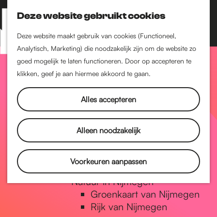
Nijmegen-Zuid
Nijmegen-Nieuw-West
Deze website gebruikt cookies
Z
K
Nijmegen-Oud-West
o
a
M
Deze website maakt gebruik van cookies (Functioneel,
Dukenburg
e
a
Analytisch, Marketing) die noodzakelijk zijn om de website zo
e
Lindenholt
G
k
r
goed mogelijk te laten functioneren. Door op accepteren te
n
e
t
klikken, geef je aan hiermee akkoord te gaan.
Historie
u
n
De oudste stad van
a
Alles accepteren
Nederland
Historische tijdlijn
n
Romeinse Limes
Alleen noodzakelijk
Vrede van Nijmegen
Penning
a
Voorkeuren aanpassen
Natuur in Nijmegen
Groenkaart van Nijmegen
a
Rijk van Nijmegen