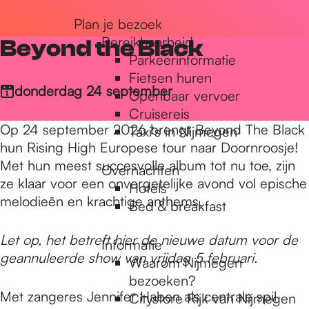
r
Plan je bezoek
Bereikbaarheid
Beyond the Black
Parkeerinformatie
d
Fietsen huren
donderdag 24 september
Openbaar vervoer
Cruisereis
e
Op 24 september 2026 brengt Beyond The Black
Taxi's in Nijmegen
hun Rising High Europese tour naar Doornroosje!
h
Met hun meest succesvolle album tot nu toe, zijn
Overnachten
ze klaar voor een onvergetelijke avond vol epische
Hotels
melodieën en krachtige anthems.
Bed & breakfast
o
Let op, het betreft hier de nieuwe datum voor de
Informatie
geannuleerde show van vrijdag 5 februari.
m
Waarom Nijmegen
bezoeken?
Met zangeres Jennifer Haben als centrale spil
Citystore Rijk van Nijmegen