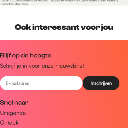
i
d
Leaflet
|
© OpenStreetMap contributors, Tiles style by Humanitarian OpenStreetMap Team hosted by
OpenStreetMap France
u
i
m
u
m
Ook interessant voor jou
Blijf op de hoogte
Schrijf je in voor onze nieuwsbrief
E
-
m
Snel naar
a
Uitagenda
i
Ontdek
l