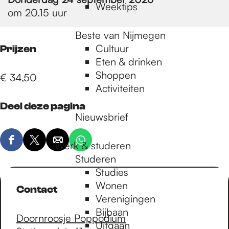
Weektips
om 20.15 uur
Beste van Nijmegen
Cultuur
Prijzen
Eten & drinken
Shoppen
€ 34,50
Activiteiten
Deel deze pagina
Nieuwsbrief
D
D
Werk & studeren
D
D
e
e
e
Studeren
e
e
e
e
e
Studies
l
l
l
l
Wonen
Contact
d
d
d
d
Verenigingen
e
e
e
e
Bijbaan
Doornroosje Poppodium
z
z
z
z
Uitgaan