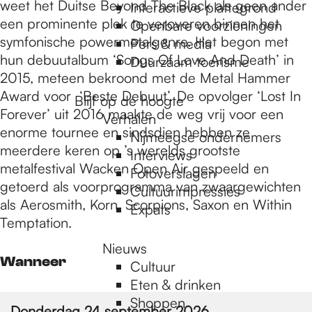
e
weet het Duitse Beyond The Black als geen ander
Interactieve plattegrond
een prominente plek te veroveren binnen het
Openbare voorzieningen
symfonische powermetalgenre. Het begon met
Pers & media
p
hun debuutalbum ‘Songs Of Love And Death’ in
Duurzaam toerisme
2015, meteen bekroond met de Metal Hammer
Award voor ‘Beste Debuut’. De opvolger ‘Lost In
a
Blijf op de hoogte
Forever’ uit 2016 maakte de weg vrij voor een
Verhalen
enorme tournee en sindsdien hebben ze
Nijmeegse ondernemers
g
meerdere keren op ’s werelds grootste
Interviews
metalfestival Wacken Open Air gespeeld en
Fotoverslagen
getoerd als voorprogramma van zwaargewichten
Cultuurimpressies
e
als Aerosmith, Korn, Scorpions, Saxon en Within
Expats
Temptation.
Nieuws
Wanneer
Cultuur
Eten & drinken
Shoppen
Donderdag 24 september 2026